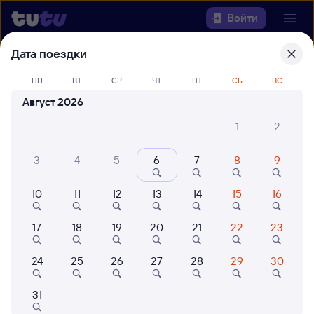
Войти
Дата поездки
Выберите день, чтобы найти
ж/д
ПН
ВТ
СР
ЧТ
ПТ
СБ
ВС
билеты Саратов-1 Пасс. — Алтата
Август 2026
22 года работаем для вас
42 млн путешествуют с на
1
2
Откуда
3
4
5
6
7
8
9
Куда
10
11
12
13
14
15
16
Когда
17
18
19
20
21
22
23
Кто едет
24
25
26
27
28
29
30
Найти поезда
31