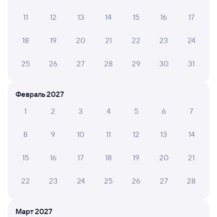
Очень плохое кондиционирование
11
12
13
14
15
16
17
18
19
20
21
22
23
24
Наталья К.
10
25 июля 2026 • Поезд 089А
25
26
27
28
29
30
31
Прохладно, свежо, тихо, проводница милая
Февраль 2027
ТАТЬЯНА Т.
10
1
2
3
4
5
6
7
23 июля 2026 • Поезд 089А
89 поезд 1 вагон....Проводница Елена очень
8
9
10
11
12
13
14
отзывчивая ,все объяснила и показала...С каждым
пассажиром нашла общий язык....побольше бы таких
милых дам Чисто,всё вовремя!спасибо большое,
15
16
17
18
19
20
21
Елена за ваш вклад в нелегко наше время❤️
22
23
24
25
26
27
28
Михаил З.
2
22 июля 2026 • Поезд 089А
Март 2027