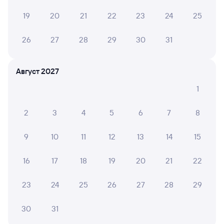
в плацкартном вагоне около 3 504 рублей, в купейном
19
20
21
22
23
24
25
вагоне примерно 3 074 рубля.
Инструкция по приобретению билетов
26
27
28
29
30
31
Способы оплаты
Правила работы сервиса
А ещё здесь можно найти
Август 2027
Обратные билеты из Санкт-Петербурга
1
в Волгоград-1
Отели Волгограда
2
3
4
5
6
7
8
Авиабилеты Санкт-Петербург — Волгоград
9
10
11
12
13
14
15
Другие авиарейсы из Санкт-Петербурга
16
17
18
19
20
21
22
Билеты на поезд в Волгоград
23
24
25
26
27
28
29
Расписание автобусов Санкт-Петербург —
Волгоград
30
31
Вокзалы Санкт-Петербурга