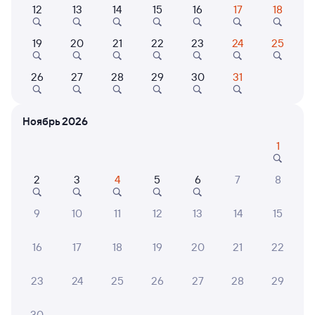
12
13
14
15
16
17
18
Найдём билет на поезд за вас
19
20
21
22
23
24
25
Даже если сейчас нет мест
26
27
28
29
30
31
Искать билеты
Ноябрь 2026
Отели в Волгограде
Все
1
Путешественникам нравятся эти варианты
2
3
4
5
6
7
8
9
10
11
12
13
14
15
7,6
8,1
16
17
18
19
20
21
22
Отель
Квартира
Отель
Гостиница На
2-х комнатная
Волго
23
24
25
26
27
28
29
Двинской
квартира на улице:
Ангарская 69г
2 ⁠880 ⁠₽
3 ⁠450 ⁠₽
3 ⁠500
30