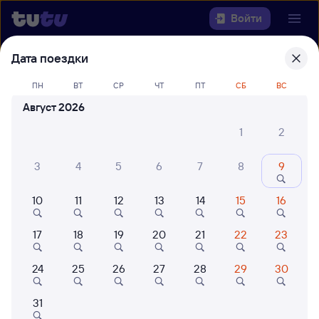
Войти
Дата поездки
Выберите день, чтобы найти
ж/д
билеты Санкт-Петербург —
ПН
ВТ
СР
ЧТ
ПТ
СБ
ВС
Волгоград-1
Август 2026
1
2
Откуда
3
4
5
6
7
8
9
Куда
10
11
12
13
14
15
16
Когда
17
18
19
20
21
22
23
Кто едет
24
25
26
27
28
29
30
Найти поезда
31