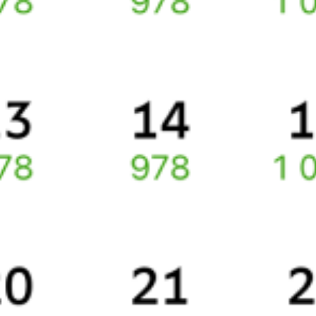
Новоабзаково
онлайн.
Инструкция по приобретению билетов
Способы оплаты
Правила работы сервиса
Про расписание Санкт-Петербург — Новоабзаково
По этому направлению курсирует 0 поездов.
Ищете как добраться из
Санкт-Петербурга
до
Новоабзаково
или
как доехать на поезде?
Вы можете заказать и купить железнодорожный билет
Санкт-
Петербург
–
Новоабзаково
через интернет уже сейчас.
Путешественникам
Справочная
Путеводитель по странам
Бонусная программа