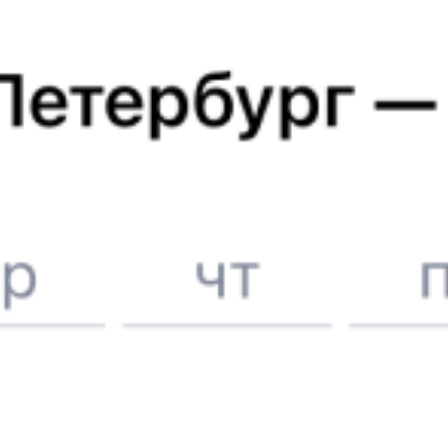
Расписание поездов
Новоабзаково
Вокзалы Санкт-Петербурга
Отели в Новоабзаково
Поддержка 24/7 на Туту
6 причин купить ж/д билеты именно здесь
Онлайн-покупка за 4 минуты
Онлайн-возврат билетов без очереди в кассу
Выбор любимых мест на схемах вагонов
Подробные ответы на вопросы о поездке или покупке
СМС-сопровождение до посадки в поезд
Оформление без регистрации на сайте