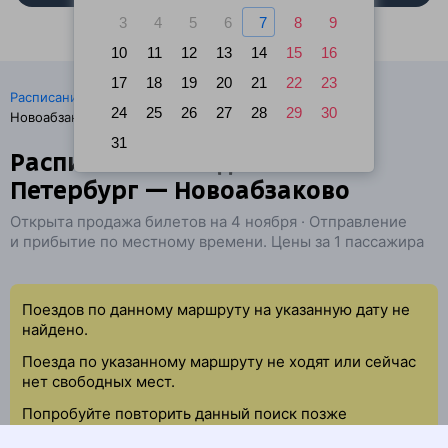
3
4
5
6
7
8
9
10
11
12
13
14
15
16
17
18
19
20
21
22
23
·
Расписание поездов
Ж/д билеты Санкт-Петербург →
24
25
26
27
28
29
30
Новоабзаково
31
Расписание поездов Санкт-
Петербург — Новоабзаково
Открыта продажа билетов на 4 ноября · Отправление
и прибытие по местному времени. Цены за 1 пассажира
Поездов по данному маршруту на указанную дату не
найдено.
Поезда по указанному маршруту не ходят или сейчас
нет свободных мест.
Попробуйте повторить данный поиск позже