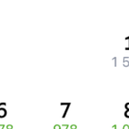
Частые вопросы
Что нужно, чтобы сесть в поезд?
Как поменять билет на другую дату или на другой поезд?
Как вернуть билет?
Что делать, если ошибся при вводе данных пассажира?
Как перевезти животное в поезде?
Как получить отчетные документы для бухгалтерии?
Что делать, если оплата не проходит?
Билеты РЖД
Вы можете заказать электронный жд билет и
железнодорожный билет на бланке РЖД.
Если вас интересует цена билета на поезд от
Санкт-Петербурга
до
Новоабзаково
, то укажите дату поездки. При этом вы увидите
стоимость билетов во всех доступных вагонах (плацкарт, купе
и др.) и сможете купить жд билеты
Санкт-Петербург
–