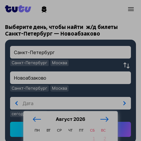
!
!
Выберите день, чтобы найти
ж/д билеты
Санкт-Петербург — Новоабзаково
Санкт-Петербург
Москва
Санкт-Петербург
Москва
сегодня
завтра
послезавтра
Август 2026
Найти ж/д билеты
ПН
ВТ
СР
ЧТ
ПТ
СБ
ВС
1
2