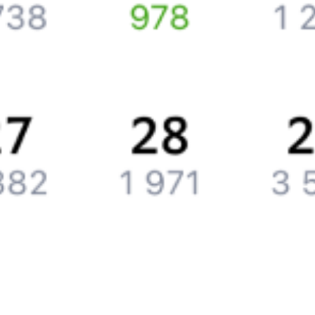
Подарочные сертификаты
Компания
История Туту.ру
Вакансии
Обратная связь
Контактная информация
Партнерам
Реклама на Туту.ру
Партнерская программа
Загрузите в
App Store
Загрузите в