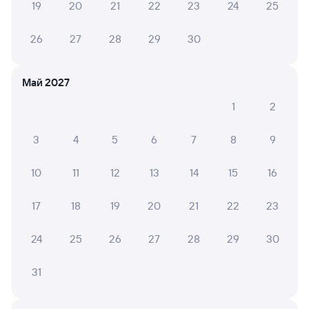
19
20
21
22
23
24
25
Оформление без регистрации на сайте
26
27
28
29
30
Частые вопросы
Май 2027
Что нужно, чтобы сесть в поезд?
1
2
Как поменять билет на другую дату или
на другой поезд?
3
4
5
6
7
8
9
Как вернуть билет?
10
11
12
13
14
15
16
Что делать, если ошибся при вводе данных
пассажира?
17
18
19
20
21
22
23
Как перевезти животное в поезде?
24
25
26
27
28
29
30
Как получить отчетные документы для
бухгалтерии?
31
Что делать, если оплата не проходит?