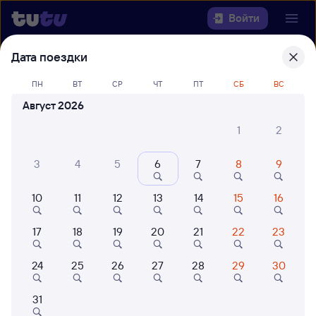
Войти
Дата поездки
Выберите день, чтобы найти
ж/д
билеты Санкт-Петербург — Кузнецк
ПН
ВТ
СР
ЧТ
ПТ
СБ
ВС
Август 2026
22 года работаем для вас
42 млн путешествуют с на
1
2
Откуда
3
4
5
6
7
8
9
Куда
10
11
12
13
14
15
16
Когда
17
18
19
20
21
22
23
Кто едет
24
25
26
27
28
29
30
Найти поезда
31