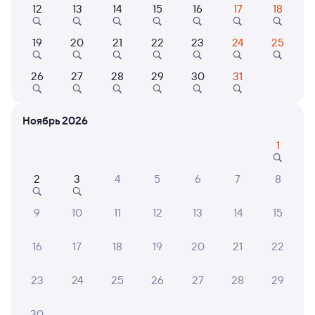
12
13
14
15
16
17
18
19
20
21
22
23
24
25
Найдём билет на поезд за вас
Даже если сейчас нет мест
26
27
28
29
30
31
Искать билеты
Ноябрь 2026
Отели в Кузнецке
Все
1
Путешественникам нравятся эти варианты
2
3
4
5
6
7
8
9
10
11
12
13
14
15
7,4
8,1
8,4
16
17
18
19
20
21
22
Отель
Отель
О
Отель Кузнецк
Визит
Отель
23
24
25
26
27
28
29
3 ⁠132 ⁠₽
3 ⁠359 ⁠₽
1 ⁠803
30