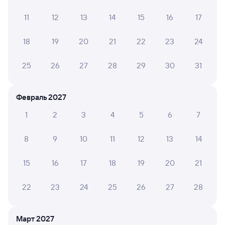
Ехала в 7 вагоне. Очень комфортно, идеальная
температура, уборка вовремя, вежливые проводники,
11
12
13
14
15
16
17
бесшумные автоматические двери в туалет.
Замечательная поездка!!
18
19
20
21
22
23
24
25
26
27
28
29
30
31
Ольга Д.
10
27 июля 2026 • Поезд 105А
Февраль 2027
Всё в порядке , спасибо персоналу поезда! РЖД
отлично!!!!!
1
2
3
4
5
6
7
8
9
10
11
12
13
14
ЛЮБОВЬ Э.
10
21 июля 2026 • Поезд 105А
15
16
17
18
19
20
21
Спасибо большое за комфорт и отличный сервис.
Билеты купили заранее, цены приемлемые.
22
23
24
25
26
27
28
СОФЬЯ Л.
Март 2027
10