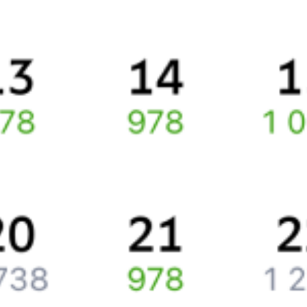
Какие документы нужны для поездок в СНГ
Про расписание Санкт-Петербург — Кишинэу Центр
По данному маршруту курсирует 0 поездов.
Ищете как добраться из
Санкт-Петербурга
до
Кишинёва
или как
доехать на поезде?
Спешите заказать и купить железнодорожный билет
Санкт-
Петербург
–
Кишинёв
через интернет уже сейчас.
Путешественникам
Справочная
Путеводитель по странам
Бонусная программа
Подарочные сертификаты
Компания