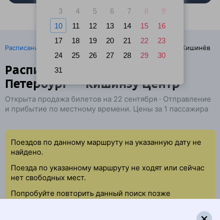
3
4
5
6
7
8
9
10
11
12
13
14
15
16
17
18
19
20
21
22
23
·
Расписание поездов
Ж/д билеты Санкт-Петербург → Кишинёв
24
25
26
27
28
29
30
Расписание поездов Санкт-
31
Петербург — Кишинэу Центр
Открыта продажа билетов на 22 сентября · Отправление
и прибытие по местному времени. Цены за 1 пассажира
Поездов по данному маршруту на указанную дату не
найдено.
Поезда по указанному маршруту не ходят или сейчас
нет свободных мест.
Попробуйте повторить данный поиск позже