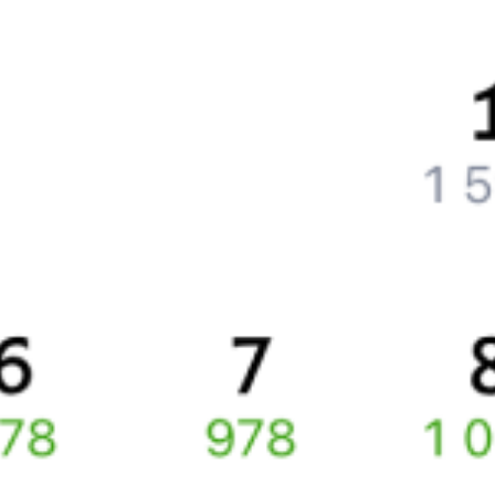
Как вернуть билет?
Что делать, если ошибся при вводе данных пассажира?
Как перевезти животное в поезде?
Как получить отчетные документы для бухгалтерии?
Что делать, если оплата не проходит?
Билеты РЖД
Вы можете заказать электронный жд билет и
железнодорожный билет на бланке РЖД.
Если вас интересует цена билета на поезд от
Санкт-Петербурга
до
Кишинёва
, то укажите дату поездки. При этом вы увидите
стоимость билетов во всех доступных вагонах (плацкарт, купе
и др.) и сможете купить жд билеты
Санкт-Петербург
–
Кишинёв
онлайн.
Инструкция по приобретению билетов
Способы оплаты
Правила работы сервиса