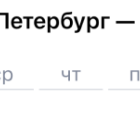
Билеты на поезд в
Кишинёв
Вокзалы Санкт-Петербурга
6 причин купить ж/д билеты именно здесь
Онлайн-покупка за 4 минуты
Онлайн-возврат билетов без очереди в кассу
Выбор любимых мест на схемах вагонов
Подробные ответы на вопросы о поездке или покупке
СМС-сопровождение до посадки в поезд
Оформление без регистрации на сайте
Частые вопросы
Что нужно, чтобы сесть в поезд?
Как поменять билет на другую дату или на другой поезд?