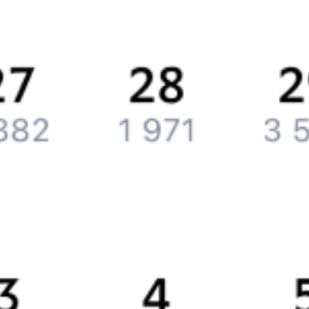
История Туту.ру
Вакансии
Обратная связь
Контактная информация
Партнерам
Реклама на Туту.ру
Партнерская программа
Загрузите в
App Store
Загрузите в
Google Play
Загрузите в
AppGallery
Загрузите в