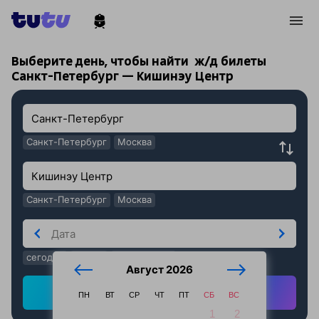
!
!
Выберите день, чтобы найти
ж/д билеты
Санкт-Петербург — Кишинэу Центр
Санкт-Петербург
Москва
Санкт-Петербург
Москва
сегодня
завтра
послезавтра
Август 2026
Найти ж/д билеты
ПН
ВТ
СР
ЧТ
ПТ
СБ
ВС
1
2