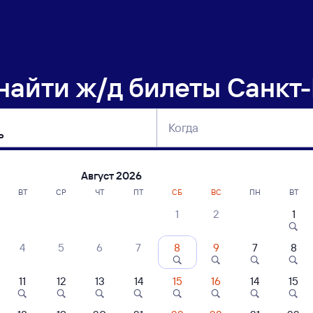
 найти
ж/д билеты Санкт-
Когда
тербург
Москва
Сегодня
Завтра
Август 2026
ВТ
СР
ЧТ
ПТ
СБ
ВС
ПН
ВТ
1
2
1
сание поездов Санкт-Петербург — Каз
4
5
6
7
8
9
7
8
ние поездов Казань — Санкт-Петербург
дажа билетов на 5 ноября. Отправление и прибытие по местному времени
11
12
13
14
15
16
14
15
енный