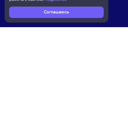
Соглашаюсь
Расписание поездов
Ж/д билеты Санкт-Петербург → Каз
Ком
Приложение Туту
О на
Вака
Конт
Прав