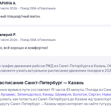
АРИНА А.
3 июля 2026 • Поезд 133А «Поволжье»
ный плацкартный вагон.
алерий Р.
2 июля 2026 • Поезд 133А «Поволжье»
о, всё хорошо и комфортно!
 график движения рейсов РЖД из Санкт-Петербурга в Казань. О
ы сможете узнать актуальное расписание движения поездов в 202
асписание Санкт-Петербург — Казань
ное время в пути составляет 19 часов 43 минуты.
Поезда из Санк
,
Арзамас
,
Зеленодольск
,
Канаш
,
Шумерля
,
Бологое
,
Сергач
,
Нав
узнать, как попасть из Санкт-Петербурга до Казани жд транспо
руту Санкт-Петербург — Казань через интернет на сайте туту.ру