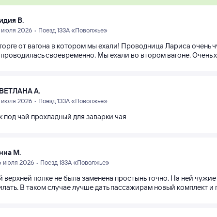
идия В.
1 июля 2026 • Поезд 133А «Поволжье»
торге от вагона в котором мы ехали! Проводница Лариса очень ч
проводилась своевременно. Мы ехали во втором вагоне. Очень хо
ВЕТЛАНА А.
1 июля 2026 • Поезд 133А «Поволжье»
к под чай прохладный для заварки чая
нна М.
6 июля 2026 • Поезд 133А «Поволжье»
й верхней полке не была заменена простынь точно. На ней чужи
лать. В таком случае лучше дать пассажирам новый комплект и п