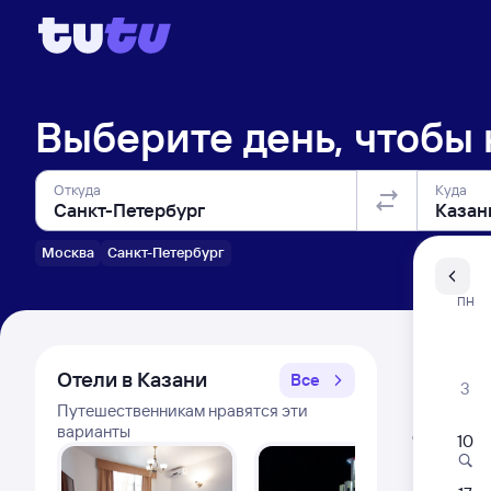
Выберите день, чтобы
Откуда
Куда
Москва
Санкт-Петербург
Санкт-Пе
ПН
Распи
Отели в Казани
Все
3
Путешественникам нравятся эти
Расписа
варианты
Открыта про
10
Фирм