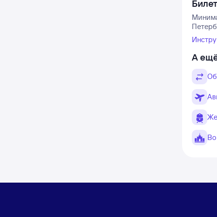
Биле
Минима
Петербу
Инстру
А ещё
Об
Ав
Же
Во