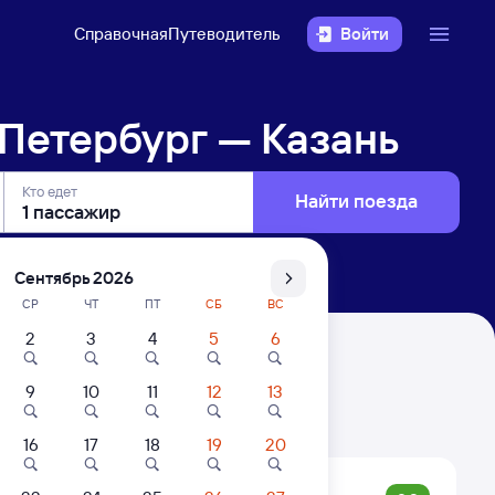
Справочная
Путеводитель
Войти
Петербург — Казань
Кто едет
Найти поезда
Сентябрь 2026
СР
ЧТ
ПТ
СБ
ВС
2
3
4
5
6
ань
9
10
11
12
13
. Цены за 1 пассажира
16
17
18
19
20