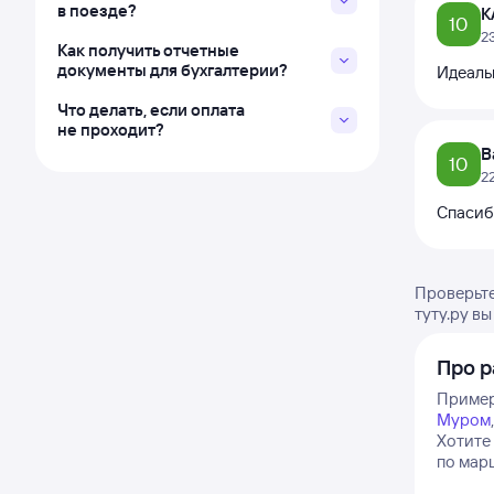
в поезде?
К
10
2
Как получить отчетные
документы для бухгалтерии?
Идеаль
Что делать, если оплата
не проходит?
В
10
2
Спасиб
Проверьте
туту.ру в
Про р
Пример
Муром
Хотите 
по марш