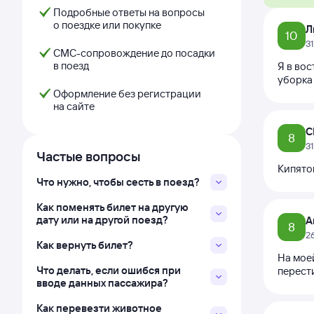
Подробные ответы на вопросы
о поездке или покупке
Л
10
3
СМС-сопровождение до посадки
в поезд
Я в вос
уборка 
Оформление без регистрации
на сайте
С
8
3
Частые вопросы
Кипято
Что нужно, чтобы сесть в поезд?
Как поменять билет на другую
дату или на другой поезд?
А
8
2
Как вернуть билет?
На мое
Что делать, если ошибся при
перести
вводе данных пассажира?
Как перевезти животное