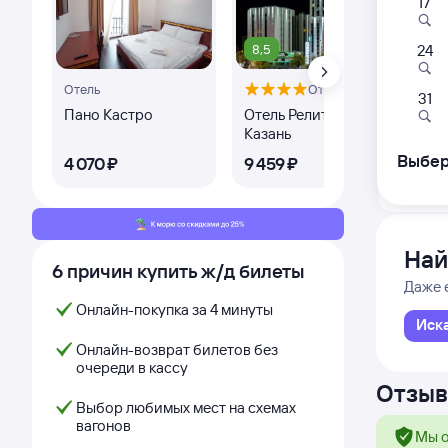
17
133А
15:1
8,5
8,
24
Отель
Отель
Санкт-П
31
Санкт-
Пано Кастро
Отель Релита-
Оте
Казань
Выбер
4 ⁠070 ⁠₽
9 ⁠459 ⁠₽
7 ⁠2
Дни с
Най
6 причин купить ж/д билеты
Даже 
Онлайн-покупка за 4 минуты
Иск
Онлайн-возврат билетов без
очереди в кассу
Отзыв
Выбор любимых мест на схемах
вагонов
Мы о