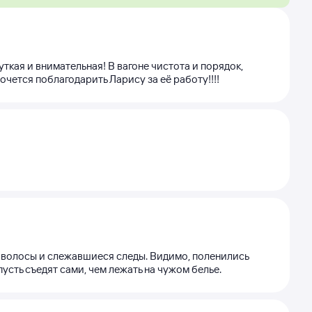
уткая и внимательная! В вагоне чистота и порядок,
чется поблагодарить Ларису за её работу!!!!
е волосы и слежавшиеся следы. Видимо, поленились
усть съедят сами, чем лежать на чужом белье.