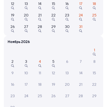
Выберите дату
12
13
14
15
16
17
18
Самый быстрый
19
20
21
22
23
24
25
047М
Проходящий
7,4
26
27
28
29
30
31
22 ч 9 м в пути
23:35
20:44
Самара
Иваново (ж/д вокзал)
Ноябрь 2026
Иваново
в Санкт-Петербург-Главн.
1
Дни следования
ближайшие: 9, 11, 13 августа
Маршрут
2
3
4
5
6
7
8
Сидячий
Плацкарт
Купе
9
10
11
12
13
14
15
от
2 ⁠130 ⁠₽
от
3 ⁠417 ⁠₽
от
3 ⁠596 ⁠₽
Выберите дату
16
17
18
19
20
21
22
23
24
25
26
27
28
29
Найдём билет на поезд за вас
Даже если сейчас нет мест