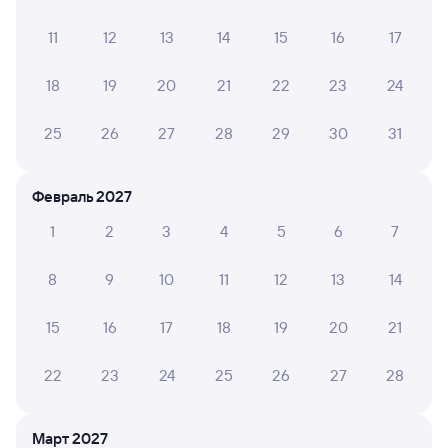
по этому направлению
11
12
13
14
15
16
17
Мы отображаем актуальные отзывы и не удаляем
отрицательные мнения
18
19
20
21
22
23
24
ТАТЬЯНА Р.
25
26
27
28
29
30
31
10
27 июля 2026 • Поезд 047М
1 вагон, купе - спасибо за комфорт
Февраль 2027
1
2
3
4
5
6
7
ЛЮДМИЛА Т.
10
25 июля 2026 • Поезд 047М
8
9
10
11
12
13
14
Поезд хоть и с советских времён, но везде чисто,
15
16
17
18
19
20
21
персонал очень вежливый. Всё понравилось.
22
23
24
25
26
27
28
Татьяна Т.
8
25 июля 2026 • Поезд 047М
Март 2027