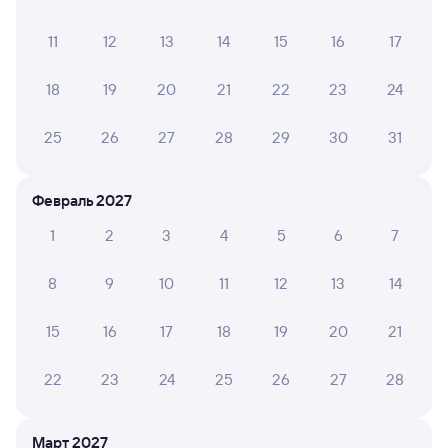
11
12
13
14
15
16
17
8,2
9,5
Квартира
Отель
Кварт
18
19
20
21
22
23
24
Однокомнатная
Отель Жемчужина
Одно
квартира на улице:
Сибири
кварт
25
26
27
28
29
30
31
Комсомольский
Мира,
1 ⁠652 ⁠₽
5 ⁠144 ⁠₽
2 ⁠242
бульвар, 5А
Февраль 2027
Отзывы пассажиров Туту о поездах
1
2
3
4
5
6
7
по этому направлению
8
9
10
11
12
13
14
Мы отображаем актуальные отзывы и не удаляем
отрицательные мнения
15
16
17
18
19
20
21
ПЕТР Н.
4
22
23
24
25
26
27
28
02 августа 2026 • Поезд 346С
Всё бы хорошо, но место было на боковушке у
туалета, дверьми хлопают особенно проводники что
Март 2027