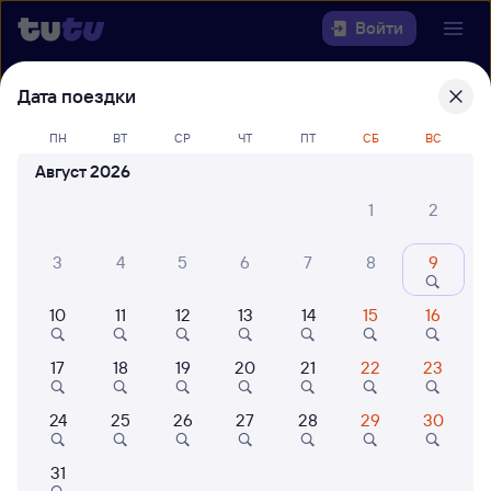
Войти
Дата поездки
Выберите день, чтобы найти
ж/д
билеты Самара — Нижневартовск-1
ПН
ВТ
СР
ЧТ
ПТ
СБ
ВС
Август 2026
Откуда
1
2
Куда
3
4
5
6
7
8
9
Когда
10
11
12
13
14
15
16
Кто едет
17
18
19
20
21
22
23
Найти поезда
24
25
26
27
28
29
30
31