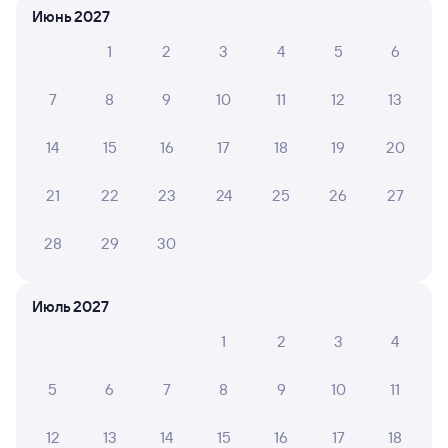
6 причин купить ж/д билеты
Июнь 2027
Онлайн-покупка за 4 минуты
1
2
3
4
5
6
Онлайн-возврат билетов без очереди в кассу
7
8
9
10
11
12
13
Выбор любимых мест на схемах вагонов
14
15
16
17
18
19
20
Подробные ответы на вопросы о поездке или
покупке
21
22
23
24
25
26
27
СМС-сопровождение до посадки в поезд
28
29
30
Оформление без регистрации на сайте
Июль 2027
Частые вопросы
1
2
3
4
Что нужно, чтобы сесть в поезд?
5
6
7
8
9
10
11
Как поменять билет на другую дату или
на другой поезд?
12
13
14
15
16
17
18