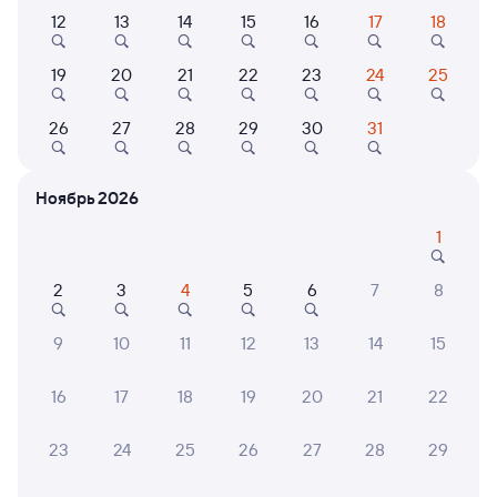
Самый быстрый
12
13
14
15
16
17
18
147Ж
Проходящий
7,7
19
20
21
22
23
24
25
1 д 19 ч 16 м в пути
14:53
11:09
26
27
28
29
30
31
Самара
Нижневартовск-1
из Астрахани
Нижневартовск
Дни следования
ближайшие: 9, 10, 11 августа
Маршрут
Ноябрь 2026
1
Плацкарт
Купе
от
5 ⁠485 ⁠₽
от
6 ⁠005 ⁠₽
2
3
4
5
6
7
8
Выберите дату
9
10
11
12
13
14
15
102Й
Проходящий
7,3
16
17
18
19
20
21
22
2 д 1 ч 34 м в пути
22:10
00:44
23
24
25
26
27
28
29
Самара
Нижневартовск-1