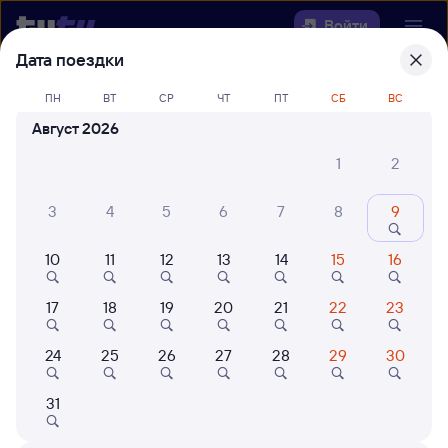
Войти
Дата поездки
Выберите день, чтобы найти
ж/д
ПН
ВТ
СР
ЧТ
ПТ
СБ
ВС
билеты Салым — Красный Кут
Август 2026
Откуда
1
2
Куда
3
4
5
6
7
8
9
10
11
12
13
14
15
16
Когда
17
18
19
20
21
22
23
Кто едет
24
25
26
27
28
29
30
Найти поезда
31