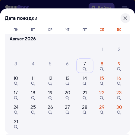
Войти
Дата поездки
Выберите день, чтобы найти
ж/д
ПН
ВТ
СР
ЧТ
ПТ
СБ
ВС
билеты Салым — Гмелинская
Август 2026
Откуда
1
2
Куда
3
4
5
6
7
8
9
10
11
12
13
14
15
16
Когда
17
18
19
20
21
22
23
Кто едет
24
25
26
27
28
29
30
Найти поезда
31