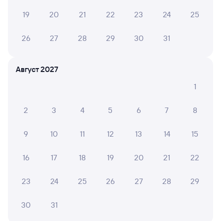
Стоимость жд билета Сафоново — Ярославль-
19
20
21
22
23
24
25
Главный в плацкартном вагоне около 2 926 рублей,
в купейном вагоне примерно 3 611 рублей.
26
27
28
29
30
31
Инструкция по приобретению билетов
Способы оплаты
Правила работы сервиса
Август 2027
А ещё здесь можно найти
1
Обратные билеты из Сафоново в Ярославль-
Главный
2
3
4
5
6
7
8
Отели Ярославля
9
10
11
12
13
14
15
Железнодорожные билеты Ярославль
16
17
18
19
20
21
22
23
24
25
26
27
28
29
30
31