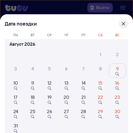
Войти
Дата поездки
Выберите день, чтобы найти
ж/д
билеты Сафоново — Ярославль-
ПН
ВТ
СР
ЧТ
ПТ
СБ
ВС
Главный
Август 2026
1
2
Откуда
3
4
5
6
7
8
9
Куда
10
11
12
13
14
15
16
Когда
17
18
19
20
21
22
23
Кто едет
24
25
26
27
28
29
30
Найти поезда
31