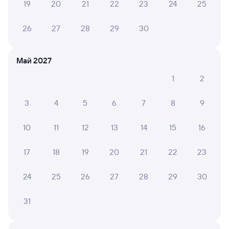
19
20
21
22
23
24
25
Оформление без регистрации на сайте
26
27
28
29
30
Частые вопросы
Май 2027
Что нужно, чтобы сесть в поезд?
1
2
Как поменять билет на другую дату или
на другой поезд?
3
4
5
6
7
8
9
Как вернуть билет?
10
11
12
13
14
15
16
Что делать, если ошибся при вводе данных
пассажира?
17
18
19
20
21
22
23
Как перевезти животное в поезде?
24
25
26
27
28
29
30
Как получить отчетные документы для
бухгалтерии?
31
Что делать, если оплата не проходит?