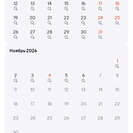
Выберите дату
12
13
14
15
16
17
18
19
20
21
22
23
24
25
Найдём билет на поезд за вас
Даже если сейчас нет мест
26
27
28
29
30
31
Искать билеты
Ноябрь 2026
1
Отели в Ярославле
Все
Путешественникам нравятся эти варианты
2
3
4
5
6
7
8
9
10
11
12
13
14
15
9,1
7,2
7,0
16
17
18
19
20
21
22
Отель
Отель
23
24
25
26
27
28
29
Золотое кольцо
Достоевский
AZIM
Ярос
30