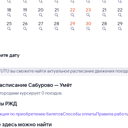
18
19
20
21
22
23
21
22
25
26
27
28
29
30
28
29
Нет рейсов по этому
Измените место отправления или при
другой транспо
ите дату
рафик движения пассажирских поездов РЖД из Сабурово в Умёт.
TUTU вы сможете найти актуальное расписание движения поездо
асписание Сабурово — Умёт
городами курсирует 0 поездов.
ты РЖД
кция по приобретению билетов
Способы оплаты
Правила работ
 здесь можно найти