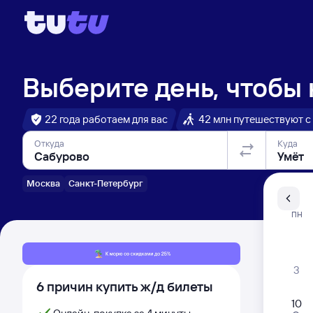
Выберите день, чтобы
22 года работаем для вас
42 млн путешествуют с
Откуда
Куда
Москва
Санкт-Петербург
Санкт-Пе
ПН
Распи
3
6 причин купить ж/д билеты
10