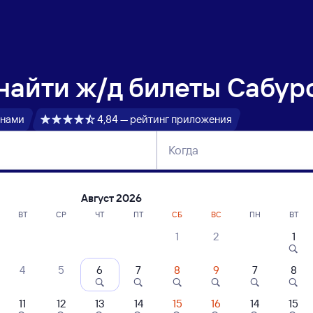
 найти
ж/д билеты Сабур
 нами
4,84 — рейтинг приложения
Когда
тербург
Москва
Сегодня
Завтра
Август 2026
ВТ
СР
ЧТ
ПТ
СБ
ВС
ПН
ВТ
1
2
1
сание поездов Сабурово — Умёт
4
5
6
7
8
9
7
8
11
12
13
14
15
16
14
15