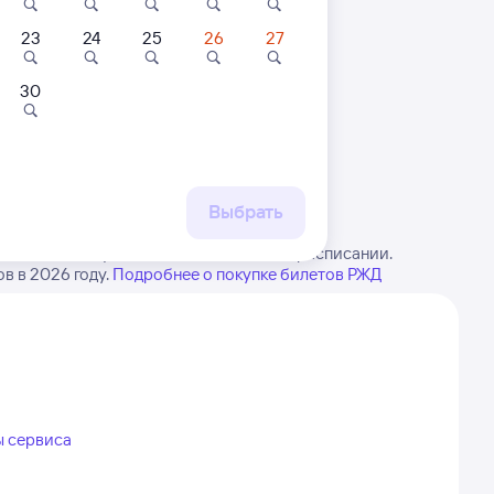
23
24
25
26
27
30
 маршруту
бытия, либо посмотрите
рт
Выбрать
 Имейте в виду, возможны изменения в расписании.
в в 2026 году.
Подробнее о покупке билетов РЖД
ы сервиса