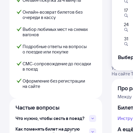
Онлайн-покупка за 4 минуты
17
Онлайн-возврат билетов без
очереди в кассу
24
Выбор любимых мест на схемах
вагонов
31
Подробные ответы на вопросы
о поездке или покупке
Выбер
СМС-сопровождение до посадки
Узнайте г
в поезд
На сайте 
Оформление без регистрации
на сайте
Про р
Между 
Частые вопросы
Биле
Что нужно, чтобы сесть в поезд?
Инстру
А ещё
Как поменять билет на другую