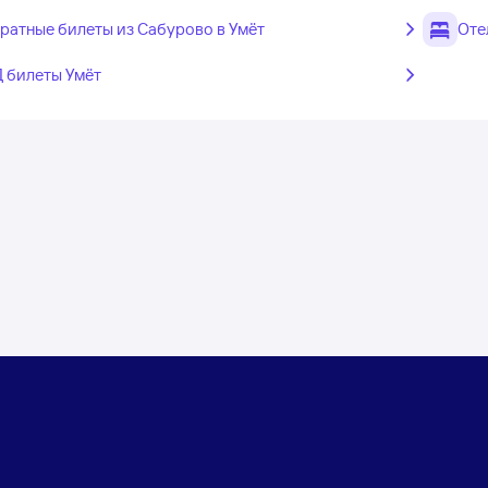
ратные билеты из Сабурово в Умёт
Оте
 билеты Умёт