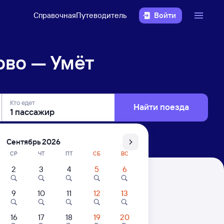
Справочная
Путеводитель
Войти
ово — Умёт
Кто едет
Найти поезда
Сентябрь 2026
СР
ЧТ
ПТ
СБ
ВС
2
3
4
5
6
9
10
11
12
13
16
17
18
19
20