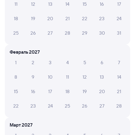
11
12
13
14
15
16
17
А ещё здесь можно найти
18
19
20
21
22
23
24
Обратные билеты из Сабурово в Аткарск
Отели
25
26
27
28
29
30
31
Железнодорожные билеты до Аткарска
Февраль 2027
1
2
3
4
5
6
7
8
9
10
11
12
13
14
15
16
17
18
19
20
21
22
23
24
25
26
27
28
Март 2027