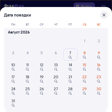
Войти
Дата поездки
Выберите день, чтобы найти
ж/д
ПН
ВТ
СР
ЧТ
ПТ
СБ
ВС
билеты Сабурово — Аткарск
Август 2026
22 года работаем для вас
42 млн путешествуют с на
1
2
Откуда
3
4
5
6
7
8
9
Куда
10
11
12
13
14
15
16
Когда
17
18
19
20
21
22
23
Кто едет
24
25
26
27
28
29
30
31
Найти поезда