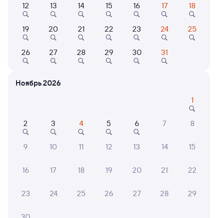
12
13
14
15
16
17
18
Выберите дату
19
20
21
22
23
24
25
Найдём билет на поезд за вас
26
27
28
29
30
31
Даже если сейчас нет мест
Искать билеты
Ноябрь 2026
1
Отели в Орше
Все
2
3
4
5
6
7
8
Путешественникам нравятся эти варианты
9
10
11
12
13
14
15
16
17
18
19
20
21
22
23
24
25
26
27
28
29
Квартира
Квартира
Отель
Квартира на сутки в
Апартаменты в Орше
Орша
30