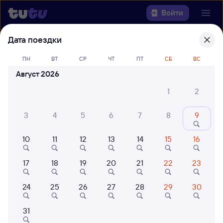
Войти
Дата поездки
Выберите день, чтобы найти
ж/д
билеты Ряжск-1 — Орша-
ПН
ВТ
СР
ЧТ
ПТ
СБ
ВС
Центральная
Август 2026
1
2
Откуда
3
4
5
6
7
8
9
Куда
10
11
12
13
14
15
16
Когда
17
18
19
20
21
22
23
Кто едет
24
25
26
27
28
29
30
Найти поезда
31