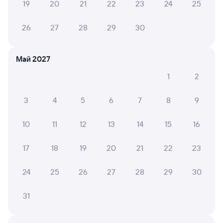
19
20
21
22
23
24
25
Оформление без регистрации на сайте
26
27
28
29
30
Частые вопросы
Май 2027
Что нужно, чтобы сесть в поезд?
1
2
Как поменять билет на другую дату или
на другой поезд?
3
4
5
6
7
8
9
Как вернуть билет?
10
11
12
13
14
15
16
Что делать, если ошибся при вводе данных
пассажира?
17
18
19
20
21
22
23
Как перевезти животное в поезде?
Как получить отчетные документы для
24
25
26
27
28
29
30
бухгалтерии?
31
Что делать, если оплата не проходит?