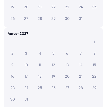
Центральную будет составлять 4 592 рубля.
Стоимость жд билета на поезд Ряжск-1 — Орша-
19
20
21
22
23
24
25
Центральная в плацкартном вагоне около
4 592 рублей, в купейном вагоне примерно
7 801 рубль.
26
27
28
29
30
31
Инструкция по приобретению билетов
Способы оплаты
Правила работы сервиса
Август 2027
А ещё здесь можно найти
1
Обратные билеты из Ряжска-1 в Оршу-
Центральную
2
3
4
5
6
7
8
Отели
9
10
11
12
13
14
15
Билеты на поезд в Оршу
16
17
18
19
20
21
22
23
24
25
26
27
28
29
30
31