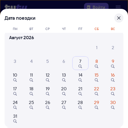
Войти
Дата поездки
Выберите день, чтобы найти
ж/д
ПН
ВТ
СР
ЧТ
ПТ
СБ
ВС
билеты Ряжск-1 — Кинель
Август 2026
Откуда
1
2
Куда
3
4
5
6
7
8
9
10
11
12
13
14
15
16
Когда
17
18
19
20
21
22
23
Кто едет
24
25
26
27
28
29
30
Найти поезда
31