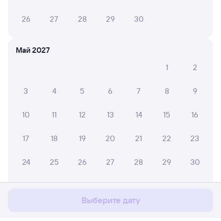
26
27
28
29
30
Май 2027
1
2
3
4
5
6
7
8
9
10
11
12
13
14
15
16
17
18
19
20
21
22
23
Мы используем cookies для более удобной работы
24
25
26
27
28
29
30
с сайтом.
Подробнее
31
Соглашаюсь
Выберите дату
Июнь 2027