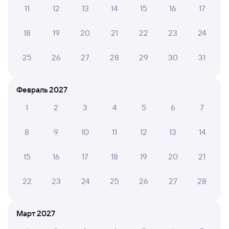
11
12
13
14
15
16
17
Узнайте расписание пассажирских поездов РЖД
из Ряжска-1 в Кинель. Имейте в виду, возможны изменения
18
19
20
21
22
23
24
в расписании. На сайте tutu.ru вы видите актуальное
расписание движения поездов в 2026 году.
Подробнее
о покупке билетов РЖД
25
26
27
28
29
30
31
Про расписание Ряжск-1 — Кинель
Февраль 2027
Между городами ходит 0 поездов.
1
2
3
4
5
6
7
Билеты РЖД
8
9
10
11
12
13
14
Инструкция по приобретению билетов
Способы оплаты
Правила работы сервиса
15
16
17
18
19
20
21
А ещё здесь можно найти
22
23
24
25
26
27
28
Обратные билеты из Ряжска-1 в Кинель
Отели Кинеля
Март 2027