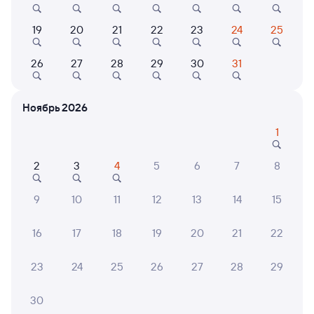
6,6
19
20
21
22
23
24
25
Показать
Гостевой дом
ещё 2
Гостевой дом Gold
варианта
26
27
28
29
30
31
2 ⁠582 ⁠₽
Ноябрь 2026
1
6 причин купить ж/д билеты
2
3
4
5
6
7
8
Онлайн-покупка за 4 минуты
9
10
11
12
13
14
15
Онлайн-возврат билетов без очереди в кассу
16
17
18
19
20
21
22
Выбор любимых мест на схемах вагонов
23
24
25
26
27
28
29
Подробные ответы на вопросы о поездке или
покупке
30
СМС-сопровождение до посадки в поезд