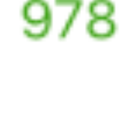
Выбрать дату
382Я + 153Э
4 262 ₽
поездки
от
542М
153Э
19:08
06:17
1 пересадка
Рязань
,
Рязань-2
Узуново
4 ч 11 м
из Рязани (все вокзалы)
11 ч 9 м в пути
Выбрать дату
542М + 153Э
4 262 ₽
поездки
от
108Т
Ночной экспресс
001Ж
Волгоград
20:28
06:51
1 пересадка
Рязань
,
Рязань-2
Узуново
4 ч 4 м
из Рязани (все вокзалы)
10 ч 23 м в пути
Выбрать дату
108Т + 001Ж