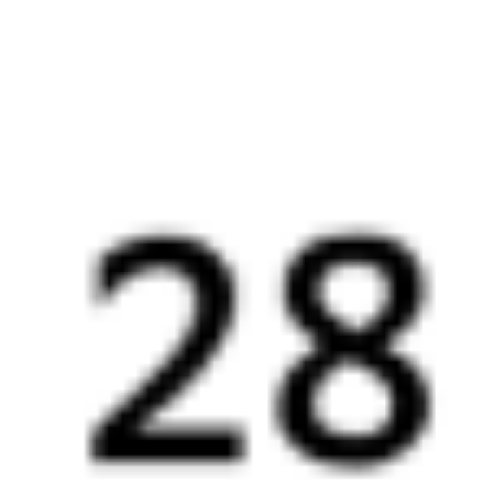
Искать билеты
Узнайте расписание движения пассажирских поездов РЖД
из Рязани в Узуново. Будьте внимательны, расписание может
измениться. На этой странице вы видите актуальное расписание
движения поездов в 2026 году.
Подробнее о покупке билетов
РЖД
А ещё здесь можно найти
Обратные билеты из Рязани в Узуново
Авиабилеты
Рязань
→
Узуново
Отели
Железнодорожные билеты
Узуново
6 причин купить ж/д билеты именно здесь
Онлайн-покупка за 4 минуты