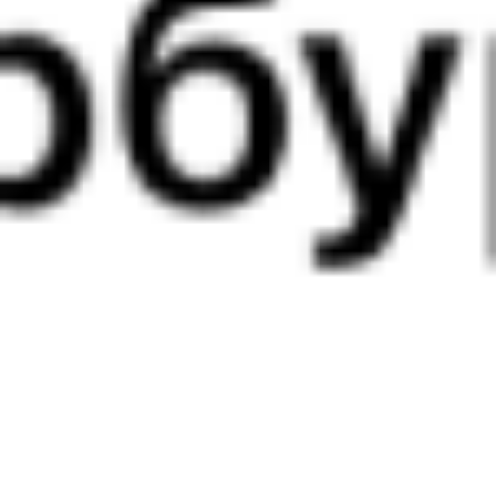
17:01
02:48
1 пересадка
Рязань
,
Рязань-2
Узуново
2 ч 57 м
из Рязани (все вокзалы)
9 ч 47 м в пути
Выбрать дату
102М + 288С
7 277 ₽
поездки
от
102М
Премиум
587*С
17:01
02:48
1 пересадка
Рязань
,
Рязань-2
Узуново
2 ч 57 м
из Рязани (все вокзалы)
9 ч 47 м в пути
Выбрать дату
102М + 588С
7 143 ₽
поездки
от
018М
Таврия
135Ж
17:11
03:51
1 пересадка
Рязань
,
Рязань-2
Узуново
5 ч 34 м