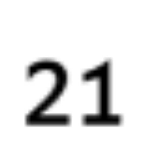
23:18
08:27
1 пересадка
Рязань
,
Рязань-2
Узуново
3 ч 49 м
из Рязани (все вокзалы)
9 ч 9 м в пути
Выбрать дату
304М + 005Ж
5 054 ₽
поездки
от
304М
047Ж
23:18
07:08
1 пересадка
Рязань
,
Рязань-2
Узуново
2 ч 20 м
из Рязани (все вокзалы)
7 ч 50 м в пути
Выбрать дату
304М + 047Ж
5 054 ₽
поездки
от
304М
001Ж
Волгоград
23:18
06:51
1 пересадка