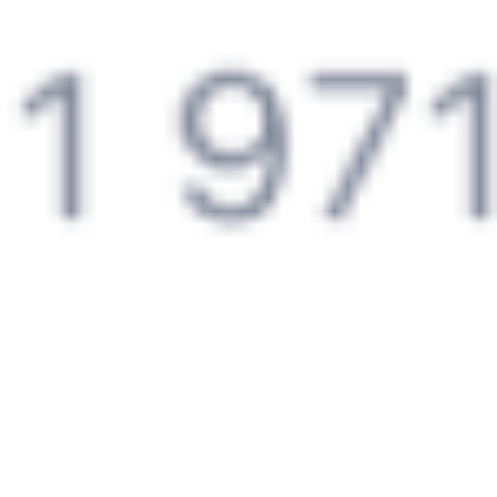
Онлайн-возврат билетов без очереди в кассу
Выбор любимых мест на схемах вагонов
Подробные ответы на вопросы о поездке или покупке
СМС-сопровождение до посадки в поезд
Оформление без регистрации на сайте
Частые вопросы
Что нужно, чтобы сесть в поезд?
Как поменять билет на другую дату или на другой поезд?
Как вернуть билет?
Что делать, если ошибся при вводе данных пассажира?
Как перевезти животное в поезде?
Как получить отчетные документы для бухгалтерии?