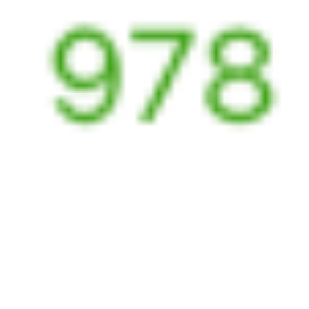
Рязань
,
Рязань-2
Узуново
1 ч 24 м
из Рязани (все вокзалы)
7 ч 33 м в пути
Выбрать дату
304М + 001Ж
5 209 ₽
поездки
от
304М
153Э
23:18
06:17
1 пересадка
Рязань
,
Рязань-2
Узуново
1 ч 45 м
из Рязани (все вокзалы)
6 ч 59 м в пути
Выбрать дату
304М + 153Э
1 909 ₽
поездки
от
Найдём билет на поезд за вас
Даже если сейчас нет мест