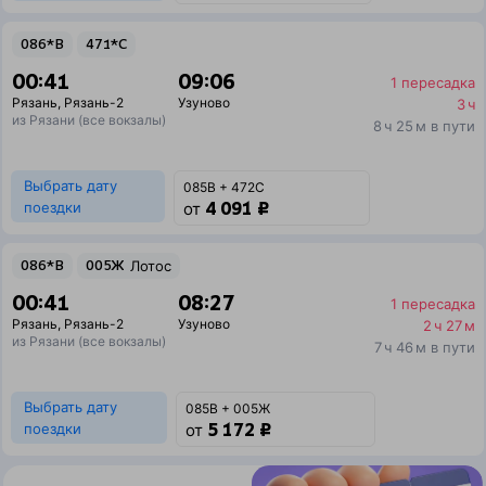
086*В
471*С
00:41
09:06
1 пересадка
Рязань
,
Рязань-2
Узуново
3 ч
из Рязани (все вокзалы)
8 ч 25 м в пути
Выбрать дату
085В + 472С
4 091 ₽
поездки
от
086*В
005Ж
Лотос
00:41
08:27
1 пересадка
Рязань
,
Рязань-2
Узуново
2 ч 27 м
из Рязани (все вокзалы)
7 ч 46 м в пути
Выбрать дату
085В + 005Ж
5 172 ₽
поездки
от