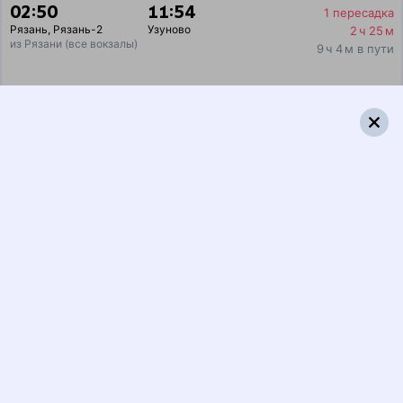
02:50
11:54
1 пересадка
Рязань
,
Рязань-2
Узуново
2 ч 25 м
из Рязани (все вокзалы)
9 ч 4 м в пути
Выбрать дату
092М + 234С
4 396 ₽
поездки
от
126Э
233*С
04:06
11:54
1 пересадка
Рязань
,
Рязань-2
Узуново
1 ч 48 м
из Рязани (все вокзалы)
7 ч 48 м в пути
Выбрать дату
126Э + 234С
4 225 ₽
поездки
от
038*Г
233*С
04:20
11:54
1 пересадка
Рязань
,
Рязань-2
Узуново
2 ч 20 м