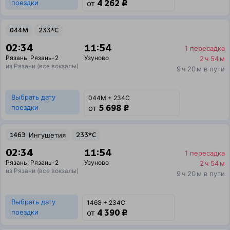
4 262 ₽
поездки
от
044М
233*С
02:34
11:54
1 пересадка
Рязань
,
Рязань-2
Узуново
2 ч 54 м
из Рязани (все вокзалы)
9 ч 20 м в пути
Выбрать дату
044М + 234С
5 698 ₽
поездки
от
146Э
Ингушетия
233*С
02:34
11:54
1 пересадка
Рязань
,
Рязань-2
Узуново
2 ч 54 м
из Рязани (все вокзалы)
9 ч 20 м в пути
Выбрать дату
146Э + 234С
4 390 ₽
поездки
от