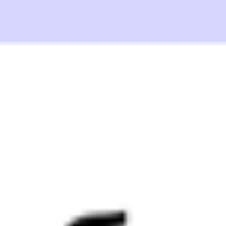
030С
Премиум
287*С
16:51
02:48
1 пересадка
Рязань
,
Рязань-2
Узуново
3 ч 12 м
из Рязани (все вокзалы)
9 ч 57 м в пути
Выбрать дату
030С + 288С
5 343 ₽
поездки
от
030С
Премиум
587*С
16:51
02:48
1 пересадка
Рязань
,
Рязань-2
Узуново
3 ч 12 м
из Рязани (все вокзалы)
9 ч 57 м в пути
Выбрать дату
030С + 588С
5 209 ₽
поездки
от
102М
Премиум
287*С