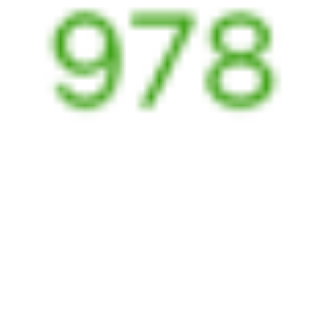
020С
Премиум (бывший Тихий Дон)
153Э
21:25
06:17
1 пересадка
Рязань
,
Рязань-2
Узуново
2 ч 9 м
из Рязани (все вокзалы)
8 ч 52 м в пути
Выбрать дату
020С + 153Э
5 343 ₽
поездки
от
304М
471*С
23:18
09:06
1 пересадка
Рязань
,
Рязань-2
Узуново
4 ч 22 м
из Рязани (все вокзалы)
9 ч 48 м в пути
Выбрать дату
304М + 472С
3 973 ₽
поездки
от
304М
005Ж
Лотос