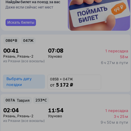
Найдём билет на поезд за вас
Даже если сейчас нет мест
Искать билеты
086*В
047Ж
00:41
07:08
1 пересадка
Рязань
,
Рязань-2
Узуново
58 м
из Рязани (все вокзалы)
6 ч 27 м в пути
Выбрать дату
085В + 047Ж
5 172 ₽
поездки
от
007А
Таврия
233*С
02:04
11:54
1 пересадка
Рязань
,
Рязань-2
Узуново
3 ч 25 м
из Рязани (все вокзалы)
9 ч 50 м в пути