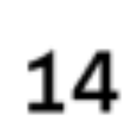
9 532 ₽
поездки
от
108Т
Ночной экспресс
153Э
20:28
06:17
1 пересадка
Рязань
,
Рязань-2
Узуново
2 ч 56 м
из Рязани (все вокзалы)
9 ч 49 м в пути
Выбрать дату
108Т + 153Э
8 585 ₽
поездки
от
020С
Премиум (бывший Тихий Дон)
001Ж
Волгоград
21:25
06:51
1 пересадка
Рязань
,
Рязань-2
Узуново
3 ч 17 м
из Рязани (все вокзалы)
9 ч 26 м в пути
Выбрать дату
020С + 001Ж
6 290 ₽
поездки
от