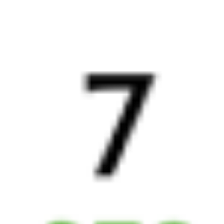
Рязань
,
Рязань-2
Узуново
1 ч 6 м
из Рязани (все вокзалы)
7 ч 49 м в пути
Выбрать дату
738Ж + 288С
3 814 ₽
поездки
от
738Ж
Двухэтажный (сидячий)
587*С
18:59
02:48
1 пересадка
Рязань
,
Рязань-2
Узуново
1 ч 6 м
из Рязани (все вокзалы)
7 ч 49 м в пути
Выбрать дату
738Ж + 588С
3 680 ₽
поездки
от
382Я
153Э
19:08
06:17
1 пересадка
Рязань
,
Рязань-2
Узуново
4 ч 11 м
из Рязани (все вокзалы)
11 ч 9 м в пути