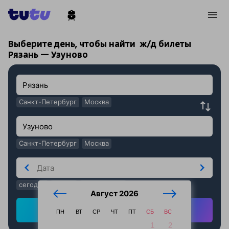
!
!
Выберите день, чтобы найти
ж/д билеты
Рязань — Узуново
Санкт-Петербург
Москва
Санкт-Петербург
Москва
сегодня
завтра
послезавтра
Август 2026
Найти ж/д билеты
ПН
ВТ
СР
ЧТ
ПТ
СБ
ВС
1
2