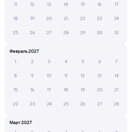
11
12
13
14
15
16
17
А ещё здесь можно найти
18
19
20
21
22
23
24
Обратные билеты из Ружино в Яшкино
Отели
25
26
27
28
29
30
31
Железнодорожные билеты до Яшкино
Февраль 2027
Вокзал Ружино
1
2
3
4
5
6
7
8
9
10
11
12
13
14
15
16
17
18
19
20
21
22
23
24
25
26
27
28
Март 2027