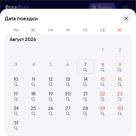
Войти
Дата поездки
Выберите день, чтобы найти
ж/д
ПН
ВТ
СР
ЧТ
ПТ
СБ
ВС
билеты Ружино — Яшкино
Август 2026
22 года работаем для вас
42 млн путешествуют с на
1
2
Откуда
3
4
5
6
7
8
9
Куда
10
11
12
13
14
15
16
Когда
17
18
19
20
21
22
23
Кто едет
24
25
26
27
28
29
30
31
Найти поезда