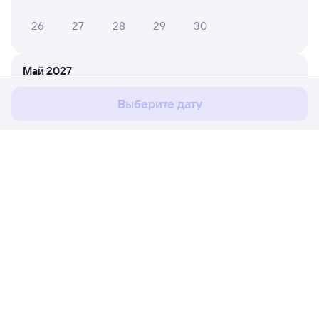
26
27
28
29
30
Мы используем cookies для более удобной работы
с сайтом.
Подробнее
Май 2027
Соглашаюсь
1
2
Выберите дату
3
4
5
6
7
8
9
10
11
12
13
14
15
16
17
18
19
20
21
22
23
Расписание поездов
Ж/д билеты Ружино → Яшкино
24
25
26
27
28
29
30
Путешественникам
31
Партнёрам
Июнь 2027
Помощь