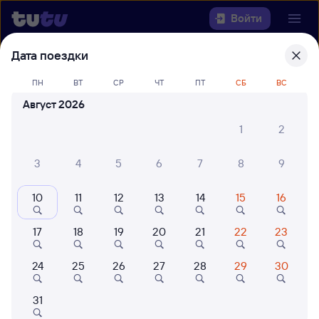
Войти
Дата поездки
Выберите день, чтобы найти
ж/д
билеты Ружино — Петровский
ПН
ВТ
СР
ЧТ
ПТ
СБ
ВС
Завод
Август 2026
1
2
Откуда
3
4
5
6
7
8
9
Куда
10
11
12
13
14
15
16
Когда
17
18
19
20
21
22
23
Кто едет
24
25
26
27
28
29
30
Найти поезда
31