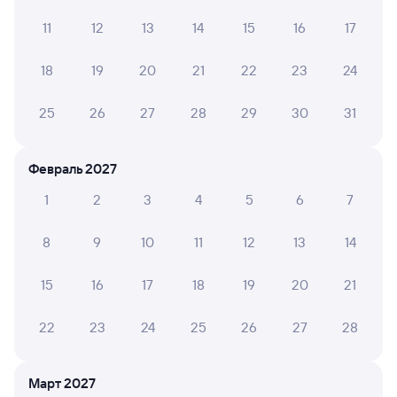
11
12
13
14
15
16
17
ЛИАНА Т.
10
04 августа 2026 • Поезд 001Э «Россия»
18
19
20
21
22
23
24
Приятное и впечатление и поездка. Спасибо большое
25
26
27
28
29
30
31
ЮЛИЯ Л.
10
Февраль 2027
04 августа 2026 • Поезд 001Э «Россия»
1
2
3
4
5
6
7
Очень хороший поезд,даже душ есть!
8
9
10
11
12
13
14
ЕЛЕНА Р.
10
15
16
17
18
19
20
21
04 августа 2026 • Поезд 009Н
Очень хороший 3 вагон. Персонал вежливый. В
22
23
24
25
26
27
28
туалете чисто. Нам понравился.
Март 2027