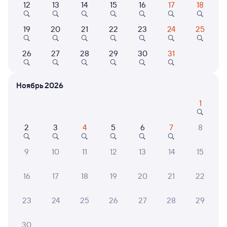
Выберите дату
12
13
14
15
16
17
18
Самый быстрый
19
20
21
22
23
24
25
009Н
Проходящий
6,3
26
27
28
29
30
31
2 д 10 ч 18 м в пути
20:07
05:25
Ружино
Петровский Завод
Ноябрь 2026
Лесозаводск
Петровск-Забайкальский
из Владивостока (ж/д вокзал)
в Москву Ярославскую
1
Дни следования
ближайшие: 10, 11, 12 августа
Маршрут
2
3
4
5
6
7
8
Плацкарт
Купе
СВ
9
10
11
12
13
14
15
от
11 ⁠176 ⁠₽
от
12 ⁠607 ⁠₽
от
37 ⁠767 ⁠₽
Выберите дату
16
17
18
19
20
21
22
23
24
25
26
27
28
29
Найдём билет на поезд за вас
Даже если сейчас нет мест
30