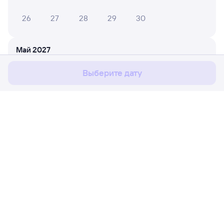
26
27
28
29
30
Мы используем cookies для более удобной работы
с сайтом.
Подробнее
Май 2027
Соглашаюсь
1
2
Выберите дату
3
4
5
6
7
8
9
10
11
12
13
14
15
16
17
18
19
20
21
22
23
Расписание поездов
Ж/д билеты Ружино → Джелюмкен
24
25
26
27
28
29
30
Путешественникам
31
Партнёрам
Июнь 2027
Помощь