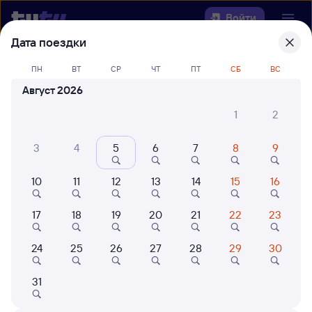
Войти
Дата поездки
Выберите день, чтобы найти
ж/д
ПН
ВТ
СР
ЧТ
ПТ
СБ
ВС
билеты Ружино — Джелюмкен
Август 2026
22 года работаем для вас
42 млн путешествуют с на
1
2
Откуда
3
4
5
6
7
8
9
Куда
10
11
12
13
14
15
16
Когда
17
18
19
20
21
22
23
Кто едет
24
25
26
27
28
29
30
31
Найти поезда