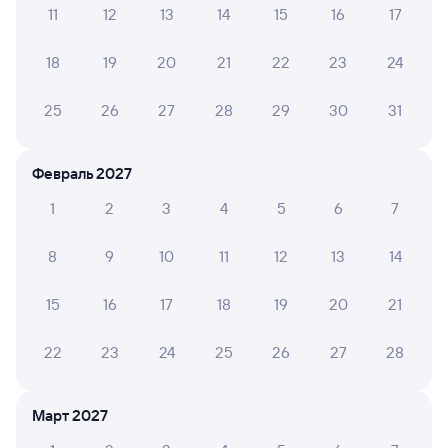
11
12
13
14
15
16
17
А ещё здесь можно найти
18
19
20
21
22
23
24
Обратные билеты из Ружино в Джелюмкен
Отели
25
26
27
28
29
30
31
Купить билеты на поезд до Джелюмкена
Февраль 2027
Вокзал Ружино
1
2
3
4
5
6
7
8
9
10
11
12
13
14
15
16
17
18
19
20
21
22
23
24
25
26
27
28
Март 2027