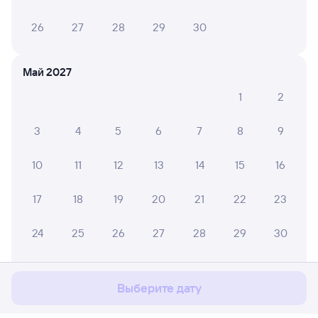
26
27
28
29
30
Май 2027
1
2
3
4
5
6
7
8
9
10
11
12
13
14
15
16
17
18
19
20
21
22
23
Мы используем cookies для более удобной работы
24
25
26
27
28
29
30
с сайтом.
Подробнее
31
Соглашаюсь
Выберите дату
Июнь 2027