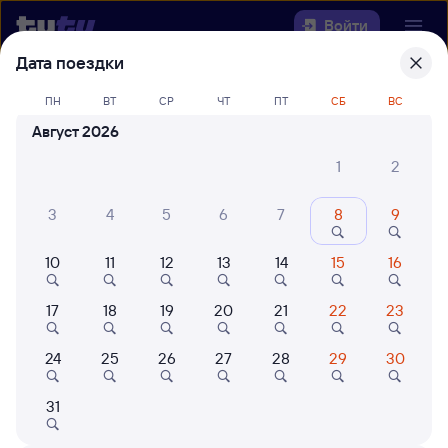
Войти
Дата поездки
Выберите день, чтобы найти
ж/д
ПН
ВТ
СР
ЧТ
ПТ
СБ
ВС
билеты Ручей — Лена
Август 2026
Откуда
1
2
Куда
3
4
5
6
7
8
9
10
11
12
13
14
15
16
Когда
17
18
19
20
21
22
23
Кто едет
24
25
26
27
28
29
30
Найти поезда
31