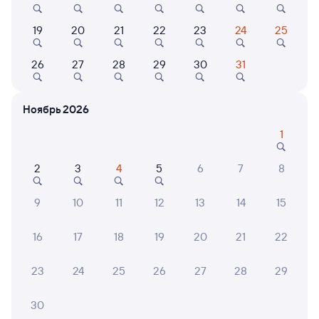
7,8
7,6
19
20
21
22
23
24
25
Квартира
Отель
О
Квартира Уютная
Отель Флагман
Лена
26
27
28
29
30
31
2 ⁠215 ⁠₽
5 ⁠738 ⁠₽
5 ⁠304
Ноябрь 2026
1
6 причин купить ж/д билеты
2
3
4
5
6
7
8
Онлайн-покупка за 4 минуты
9
10
11
12
13
14
15
Онлайн-возврат билетов без очереди в кассу
16
17
18
19
20
21
22
Выбор любимых мест на схемах вагонов
23
24
25
26
27
28
29
Подробные ответы на вопросы о поездке или
покупке
30
СМС-сопровождение до посадки в поезд