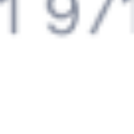
Выбрать дату
470С + 465Ж
4 159 ₽
поездки
от
339*С
505*Ж
22:08
13:13
1 пересадка
Ростов-на-Дону
,
Волгодонск
,
5 ч 6 м
Ростов-Главный
Волгодонская
15 ч 5 м в пути
из Ростова
Выбрать дату
340С + 506Ж
4 159 ₽
поездки
от
050*А
506Э
23:17
16:25
1 пересадка
Ростов-на-Дону
,
Волгодонск
,
8 ч 23 м
Ростов-Главный
Волгодонская
17 ч 8 м в пути
из Ростова