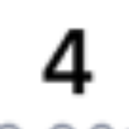
Выбрать дату
035А + 506Э
6 729 ₽
поездки
от
036*А
Северная Пальмира (двухэтажный)
466С
23:35
16:25
1 пересадка
Ростов-на-Дону
,
Волгодонск
,
3 ч 57 м
Ростов-Главный
Волгодонская
16 ч 50 м в пути
из Ростова
Выбрать дату
035А + 466С
6 729 ₽
поездки
от
004М
Кавказ (двухэтажный)
506Э
23:55
16:25
1 пересадка
Ростов-на-Дону
,
Волгодонск
,
8 ч 2 м
Ростов-Главный
Волгодонская
16 ч 30 м в пути
из Ростова
Выбрать дату
004М + 506Э