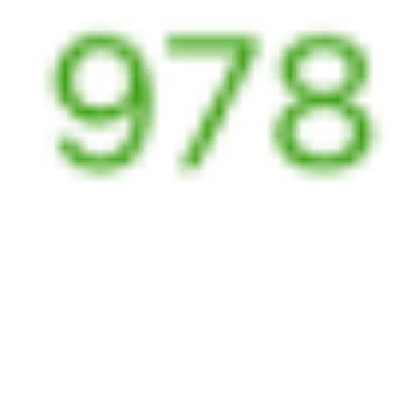
223С
100*А
16:12
06:21
1 пересадка
Ростов-на-Дону
,
Волгодонск
,
5 ч 58 м
Ростов-Главный
Волгодонская
14 ч 9 м в пути
из Ростова
Выбрать дату
223С + 099А
4 449 ₽
поездки
от
233*С
100*А
16:58
06:21
1 пересадка
Ростов-на-Дону
,
Волгодонск
,
4 ч 56 м
Ростов-Главный
Волгодонская
13 ч 23 м в пути
из Ростова
Выбрать дату
234С + 099А
4 449 ₽
поездки
от