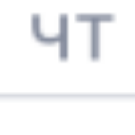
Ростов-на-Дону
,
Волгодонск
,
4 ч 2 м
Ростов-Главный
Волгодонская
14 ч 40 м в пути
из Ростова
Выбрать дату
810С + 365С
4 335 ₽
поездки
от
309Я
367С
14:54
05:17
1 пересадка
Ростов-на-Дону
,
Волгодонск
,
3 ч 12 м
Ростов-Главный
Волгодонская
14 ч 23 м в пути
из Ростова
Выбрать дату
309Я + 367С
1 982 ₽
поездки
от
588*М
119Э
14:54
05:17
1 пересадка
Ростов-на-Дону
,
Волгодонск
,
3 ч 12 м