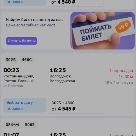
4 540 ₽
поездки
от
Найдём билет на поезд за вас
Даже если сейчас нет мест
Искать билеты
302Б
466С
00:23
16:25
1 пересадка
Ростов-на-Дону
,
Волгодонск
,
1 ч 30 м
Ростов-Главный
Волгодонская
16 ч 2 м в пути
из Ростова
Выбрать дату
302Б + 466С
4 545 ₽
поездки
от
084*М
506Э
01:07
16:25
1 пересадка