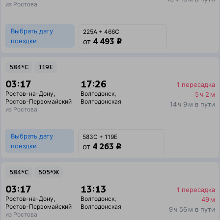
из Ростова
Выбрать дату
225А + 466С
4 493 ₽
поездки
от
584*С
119Е
03:17
17:26
1 пересадка
Ростов-на-Дону
,
Волгодонск
,
5 ч 2 м
Ростов-Первомайский
Волгодонская
14 ч 9 м в пути
из Ростова
Выбрать дату
583С + 119Е
4 263 ₽
поездки
от
584*С
505*Ж
03:17
13:13
1 пересадка
Ростов-на-Дону
,
Волгодонск
,
49 м
Ростов-Первомайский
Волгодонская
9 ч 56 м в пути
из Ростова