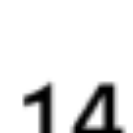
240С
119Э
16:59
05:17
1 пересадка
Ростов-на-Дону
,
Волгодонск
,
54 м
Ростов-Главный
Волгодонская
12 ч 18 м в пути
из Ростова
Выбрать дату
240С + 119Э
4 886 ₽
поездки
от
240С
365С
16:59
05:17
1 пересадка
Ростов-на-Дону
,
Волгодонск
,
54 м
Ростов-Главный
Волгодонская
12 ч 18 м в пути
из Ростова
Выбрать дату
240С + 365С
4 737 ₽
поездки
от