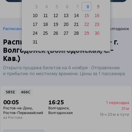
3
4
5
6
7
8
9
10
11
12
13
14
15
16
17
18
19
20
21
22
23
·
Расписание поездов
Ж/д билеты Ростов-на-Дону → Волгодонск
24
25
26
27
28
29
30
Расписание поездов Ростов — г.
31
Волгодонск (Волгодонская, С.-
Кав.)
Открыта продажа билетов на 4 ноября · Отправление
и прибытие по местному времени. Цены за 1 пассажира
585Е
466С
00:05
16:25
1 пересадка
Ростов-на-Дону
,
Волгодонск
,
31 м
Ростов-Первомайский
Волгодонская
16 ч 20 м в пути
из Ростова