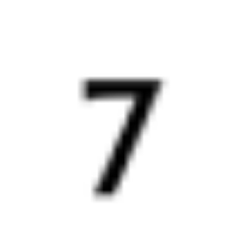
5 397 ₽
поездки
от
382Я
367С
15:28
05:17
1 пересадка
Ростов-на-Дону
,
Волгодонск
,
2 ч 17 м
Ростов-Главный
Волгодонская
13 ч 49 м в пути
из Ростова
Выбрать дату
382Я + 367С
4 046 ₽
поездки
от
515С
100*А
16:12
06:21
1 пересадка
Ростов-на-Дону
,
Волгодонск
,
5 ч 58 м
Ростов-Главный
Волгодонская
14 ч 9 м в пути
из Ростова
Выбрать дату
515С + 099А
4 060 ₽
поездки
от