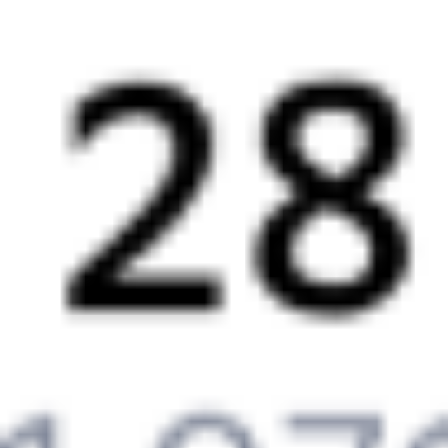
Ростов-Главный
Волгодонская
8 ч 50 м в пути
из Ростова
Выбрать дату
548С + 099А
4 331 ₽
поездки
от
557*С
100*А
21:31
06:21
1 пересадка
Ростов-на-Дону
,
Волгодонск
,
46 м
Ростов-Главный
Волгодонская
8 ч 50 м в пути
из Ростова
Выбрать дату
558С + 099А
4 331 ₽
поездки
от
469*С
465Ж
22:08
13:13
1 пересадка
Ростов-на-Дону
,
Волгодонск
,
5 ч 6 м
Ростов-Главный
Волгодонская
15 ч 5 м в пути
из Ростова