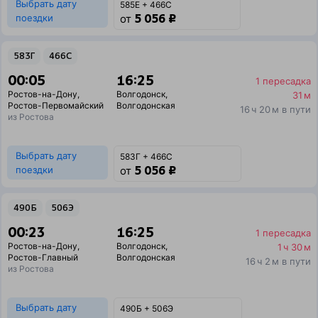
Выбрать дату
585Е + 466С
5 056 ₽
поездки
от
583Г
466С
00:05
16:25
1 пересадка
Ростов-на-Дону
,
Волгодонск
,
31 м
Ростов-Первомайский
Волгодонская
16 ч 20 м в пути
из Ростова
Выбрать дату
583Г + 466С
5 056 ₽
поездки
от
490Б
506Э
00:23
16:25
1 пересадка
Ростов-на-Дону
,
Волгодонск
,
1 ч 30 м
Ростов-Главный
Волгодонская
16 ч 2 м в пути
из Ростова
Выбрать дату
490Б + 506Э