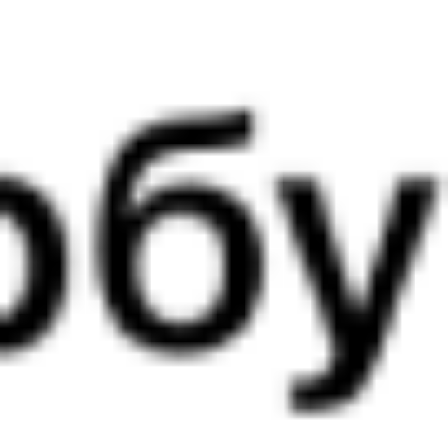
13:31
06:21
1 пересадка
Ростов-на-Дону
,
Волгодонск
,
8 ч 20 м
Ростов-Главный
Волгодонская
16 ч 50 м в пути
из Ростова
Выбрать дату
472С + 099А
4 331 ₽
поездки
от
118С
100*А
14:00
06:21
1 пересадка
Ростов-на-Дону
,
Волгодонск
,
7 ч 19 м
Ростов-Первомайский
Волгодонская
16 ч 21 м в пути
из Ростова
Выбрать дату
118С + 099А
4 507 ₽
поездки
от
810С
Ласточка-премиум
367С