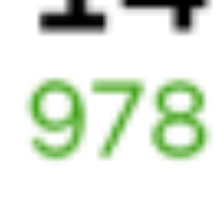
155С
100*А
17:13
06:21
1 пересадка
Ростов-на-Дону
,
Волгодонск
,
4 ч 31 м
Ростов-Главный
Волгодонская
13 ч 8 м в пути
из Ростова
Выбрать дату
155С + 099А
4 850 ₽
поездки
от
479*С
100*А
17:23
06:21
1 пересадка
Ростов-на-Дону
,
Волгодонск
,
4 ч 22 м
Ростов-Главный
Волгодонская
12 ч 58 м в пути
из Ростова
Выбрать дату
480С + 099А
4 331 ₽
поездки
от
504*С
100*А