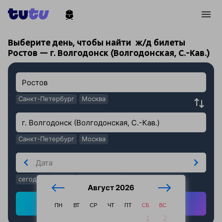
!
!
Выберите день, чтобы найти
ж/д билеты
Ростов — г. Волгодонск (Волгодонская, С.-Кав.)
Санкт-Петербург
Москва
Санкт-Петербург
Москва
сегодня
завтра
послезавтра
Август 2026
Найти ж/д билеты
ПН
ВТ
СР
ЧТ
ПТ
СБ
ВС
1
2