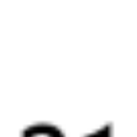
17:40
06:21
1 пересадка
Ростов-на-Дону
,
Волгодонск
,
3 ч 50 м
Ростов-Первомайский
Волгодонская
12 ч 41 м в пути
из Ростова
Выбрать дату
503С + 099А
4 383 ₽
поездки
от
520*С
100*А
17:40
06:21
1 пересадка
Ростов-на-Дону
,
Волгодонск
,
3 ч 50 м
Ростов-Первомайский
Волгодонская
12 ч 41 м в пути
из Ростова
Выбрать дату
519С + 099А
4 383 ₽
поездки
от
244*С
100*А