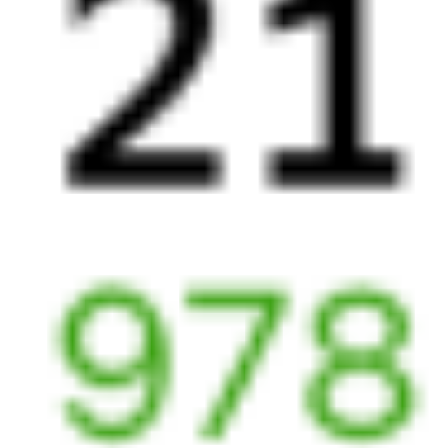
17:40
06:21
1 пересадка
Ростов-на-Дону
,
Волгодонск
,
3 ч 50 м
Ростов-Первомайский
Волгодонская
12 ч 41 м в пути
из Ростова
Выбрать дату
243С + 099А
4 507 ₽
поездки
от
135С
100*А
19:17
06:21
1 пересадка
Ростов-на-Дону
,
Волгодонск
,
3 ч 12 м
Ростов-Главный
Волгодонская
11 ч 4 м в пути
из Ростова
Выбрать дату
135С + 099А
4 449 ₽
поездки
от
251С
100*А
19:17
06:21
1 пересадка