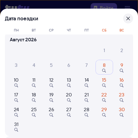
Войти
Дата поездки
Выберите день, чтобы найти
ж/д
ПН
ВТ
СР
ЧТ
ПТ
СБ
ВС
билеты Ревда — Пильна
Август 2026
Откуда
1
2
Куда
3
4
5
6
7
8
9
10
11
12
13
14
15
16
Когда
17
18
19
20
21
22
23
Кто едет
24
25
26
27
28
29
30
Найти поезда
31