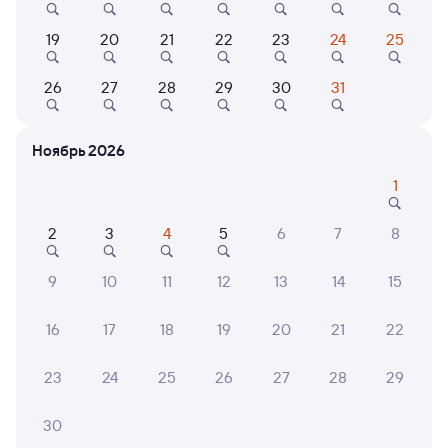
Выбор любимых мест на схемах вагонов
19
20
21
22
23
24
25
Подробные ответы на вопросы о поездке или
покупке
26
27
28
29
30
31
СМС-сопровождение до посадки в поезд
Ноябрь 2026
Оформление без регистрации на сайте
1
Частые вопросы
2
3
4
5
6
7
8
Что нужно, чтобы сесть в поезд?
9
10
11
12
13
14
15
Как поменять билет на другую дату или
на другой поезд?
16
17
18
19
20
21
22
Как вернуть билет?
23
24
25
26
27
28
29
Что делать, если ошибся при вводе данных
пассажира?
30
Как перевезти животное в поезде?