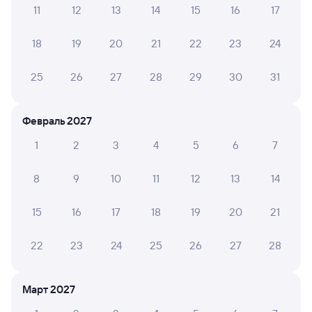
11
12
13
14
15
16
17
А ещё здесь можно найти
18
19
20
21
22
23
24
Обратные билеты из Раздольного в Мучную
Отели
25
26
27
28
29
30
31
Расписание поездов Черниговка
Февраль 2027
Расписание автобусов Раздольное —
Черниговка
1
2
3
4
5
6
7
8
9
10
11
12
13
14
15
16
17
18
19
20
21
22
23
24
25
26
27
28
Март 2027