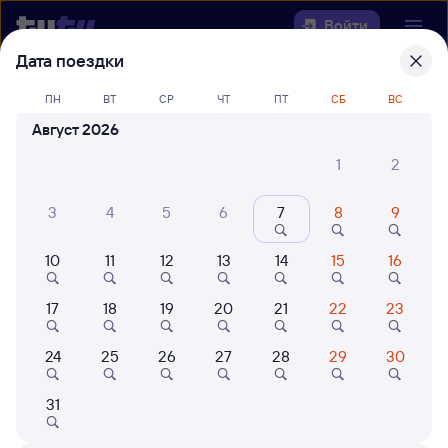
Войти
Дата поездки
Выберите день, чтобы найти
ж/д
ПН
ВТ
СР
ЧТ
ПТ
СБ
ВС
билеты Раздольное — Мучная
Август 2026
22 года работаем для вас
42 млн путешествуют с на
1
2
Откуда
3
4
5
6
7
8
9
Куда
10
11
12
13
14
15
16
Когда
17
18
19
20
21
22
23
Кто едет
24
25
26
27
28
29
30
31
Найти поезда