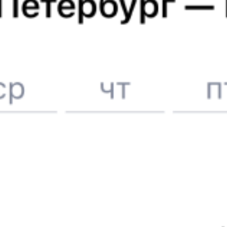
Онлайн-покупка за 4 минуты
Онлайн-возврат билетов без очереди в кассу
Выбор любимых мест на схемах вагонов
Подробные ответы на вопросы о поездке или покупке
СМС-сопровождение до посадки в поезд
Оформление без регистрации на сайте
Частые вопросы
Что нужно, чтобы сесть в поезд?
Как поменять билет на другую дату или на другой поезд?
Как вернуть билет?
Что делать, если ошибся при вводе данных пассажира?
Как перевезти животное в поезде?