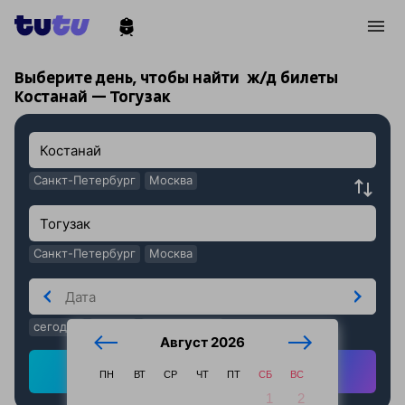
!
!
Выберите день, чтобы найти
ж/д билеты
Костанай — Тогузак
Санкт-Петербург
Москва
Санкт-Петербург
Москва
сегодня
завтра
послезавтра
Август 2026
Найти ж/д билеты
ПН
ВТ
СР
ЧТ
ПТ
СБ
ВС
1
2