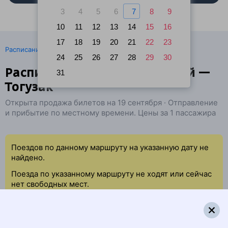
3
4
5
6
7
8
9
10
11
12
13
14
15
16
17
18
19
20
21
22
23
·
Расписание поездов
Ж/д билеты Костанай → Тогузак
24
25
26
27
28
29
30
Расписание поездов Костанай —
31
Тогузак
Открыта продажа билетов на 19 сентября · Отправление
и прибытие по местному времени. Цены за 1 пассажира
Поездов по данному маршруту на указанную дату не
найдено.
Поезда по указанному маршруту не ходят или сейчас
нет свободных мест.
Попробуйте повторить данный поиск позже