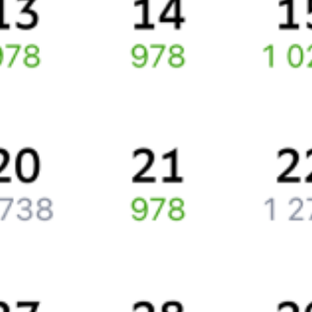
Вы можете заказать и купить железнодорожный билет по
маршруту
Костанай
–
Тогузак
через интернет прямо сейчас.
Путешественникам
Справочная
Путеводитель по странам
Бонусная программа
Подарочные сертификаты
Компания
История Туту.ру
Вакансии
Обратная связь
Контактная информация