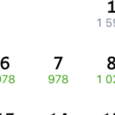
Как получить отчетные документы для бухгалтерии?
Что делать, если оплата не проходит?
Билеты РЖД
Вы можете заказать электронный жд билет и
железнодорожный билет на бланке РЖД.
Если вас интересует цена билета на поезд от
Костаная
до
Тогузака
, то укажите дату поездки. При этом вы увидите
стоимость билетов во всех доступных вагонах (плацкарт, купе
и др.) и сможете купить жд билеты
Костанай
–
Тогузак
онлайн.
Инструкция по приобретению билетов
Способы оплаты
Правила работы сервиса
Какие документы нужны для поездок в СНГ
Про расписание Костанай — Тогузак
По этому направлению курсирует 0 поездов.
Ищете как добраться из
Костаная
до
Тогузака
или как доехать на
поезде?