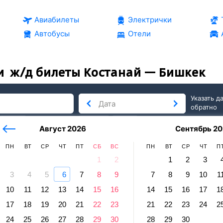
Авиабилеты
Электрички
Автобусы
Отели
и
ж/д билеты Костанай — Бишкек
Указать д
обратно
тербург
сегодня
завтра
Август 2026
Сентябрь 20
послезавтра
ПН
ВТ
СР
ЧТ
ПТ
СБ
ВС
ПН
ВТ
СР
ЧТ
П
1
2
1
2
3
3
4
5
6
7
8
9
7
8
9
10
1
кек
10
11
12
13
14
15
16
14
15
16
17
1
най — Бишкек
17
18
19
20
21
22
23
21
22
23
24
2
Отправление и прибытие по местному времени. Цены за 1 па
24
25
26
27
28
29
30
28
29
30