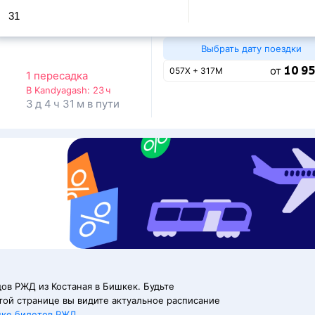
31
Выбрать дату поездки
10 95
от
057Х + 317М
1 пересадка
В Kandyagash:
23 ч
3 д 4 ч 31 м в пути
ов РЖД из Костаная в Бишкек. Будьте
той странице вы видите актуальное расписание
пке билетов РЖД