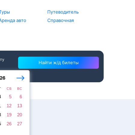
Туры
Путеводитель
Аренда авто
Справочная
ату
Найти ж/д билеты
26
Т
СБ
ВС
4
5
6
1
12
13
8
19
20
5
26
27
ссажира