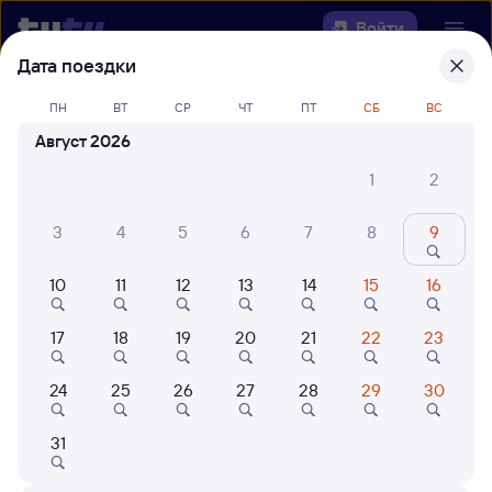
Войти
Дата поездки
Выберите день, чтобы найти
ж/д
ПН
ВТ
СР
ЧТ
ПТ
СБ
ВС
билеты Прохоровка — Приютово
Август 2026
Откуда
1
2
Куда
3
4
5
6
7
8
9
10
11
12
13
14
15
16
Когда
17
18
19
20
21
22
23
Кто едет
24
25
26
27
28
29
30
Найти поезда
31