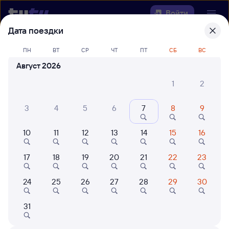
Войти
Дата поездки
Выберите день, чтобы найти
ж/д
ПН
ВТ
СР
ЧТ
ПТ
СБ
ВС
билеты Приютово — Видим
Август 2026
22 года работаем для вас
42 млн путешествуют с на
1
2
Откуда
3
4
5
6
7
8
9
Куда
10
11
12
13
14
15
16
Когда
17
18
19
20
21
22
23
Кто едет
24
25
26
27
28
29
30
31
Найти поезда