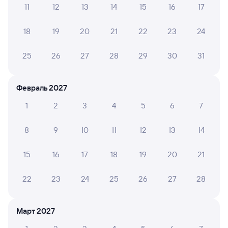
11
12
13
14
15
16
17
А ещё здесь можно найти
18
19
20
21
22
23
24
Обратные билеты из Приютово в Видим
Отели
25
26
27
28
29
30
31
Расписание поездов в Видим
Февраль 2027
1
2
3
4
5
6
7
8
9
10
11
12
13
14
15
16
17
18
19
20
21
22
23
24
25
26
27
28
Март 2027