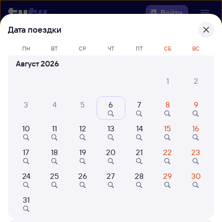
Войти
Дата поездки
Выберите день, чтобы найти
ж/д
ПН
ВТ
СР
ЧТ
ПТ
СБ
ВС
билеты Приютово — Куберле
Август 2026
22 года работаем для вас
42 млн путешествуют с на
1
2
Откуда
3
4
5
6
7
8
9
Куда
10
11
12
13
14
15
16
Когда
17
18
19
20
21
22
23
Кто едет
24
25
26
27
28
29
30
31
Найти поезда