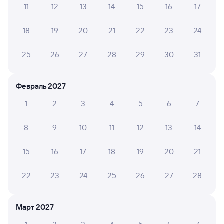
11
12
13
14
15
16
17
А ещё здесь можно найти
18
19
20
21
22
23
24
Обратные билеты из Приютово в Куберле
Отели
25
26
27
28
29
30
31
Железнодорожные билеты
в Красноармейский
Февраль 2027
1
2
3
4
5
6
7
8
9
10
11
12
13
14
15
16
17
18
19
20
21
22
23
24
25
26
27
28
Март 2027