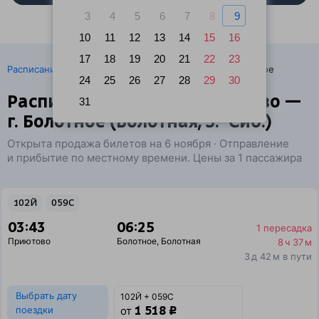
3
4
5
6
7
8
9
10
11
12
13
14
15
16
17
18
19
20
21
22
23
·
Расписание поездов
Ж/д билеты Приютово → Болотное
24
25
26
27
28
29
30
Расписание поездов Приютово —
31
г. Болотное (Болотная, З.-Сиб.)
Открыта продажа билетов на 6 ноября · Отправление
и прибытие по местному времени. Цены за 1 пассажира
102Й
059С
03:43
06:25
1 пересадка
Приютово
Болотное
,
Болотная
8 ч 37 м
3 д 42 м в пути
Выбрать дату
102Й + 059С
1 518 ₽
поездки
от