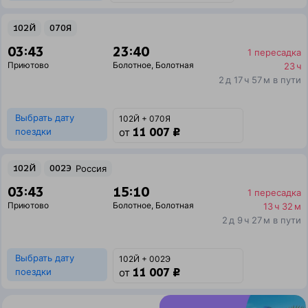
102Й
070Я
03:43
23:40
1 пересадка
Приютово
Болотное
,
Болотная
23 ч
2 д 17 ч 57 м в пути
Выбрать дату
102Й + 070Я
11 007 ₽
поездки
от
102Й
002Э
Россия
03:43
15:10
1 пересадка
Приютово
Болотное
,
Болотная
13 ч 32 м
2 д 9 ч 27 м в пути
Выбрать дату
102Й + 002Э
11 007 ₽
поездки
от