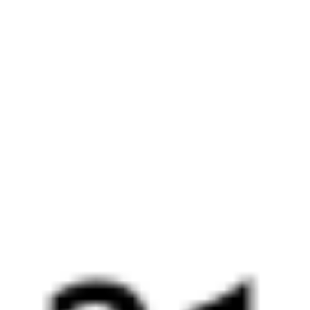
Выбрать дату
205С + 001Э
9 895 ₽
поездки
от
235С
001Э
Россия
15:13
07:28
1 пересадка
Приютово
Болотное
,
Болотная
23 ч 35 м
3 д 14 ч 15 м в пути
Выбрать дату
235С + 001Э
1 625 ₽
поездки
от
201С
001Э
Россия
15:13
07:28
1 пересадка
Приютово
Болотное
,
Болотная
23 ч 35 м
3 д 14 ч 15 м в пути