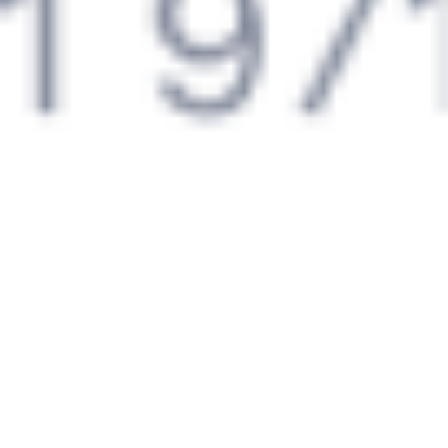
Приютово
Болотное
,
Болотная
21 ч 8 м
3 д 12 ч 47 м в пути
Выбрать дату
235С + 097С
0 ₽
поездки
от
202*С
097С
15:13
06:00
1 пересадка
Приютово
Болотное
,
Болотная
21 ч 8 м
3 д 12 ч 47 м в пути
Выбрать дату
201С + 097С
1 518 ₽
поездки
от
206*С
097С
15:13
06:00
1 пересадка
Приютово
Болотное
,
Болотная
21 ч 8 м
3 д 12 ч 47 м в пути