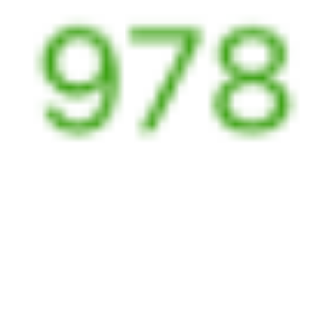
201Ы
203С
13:41
03:59
1 пересадка
Приютово
Болотное
,
Болотная
17 ч 49 м
3 д 12 ч 18 м в пути
Выбрать дату
201Ы + 203С
1 653 ₽
поездки
от
529Й
203С
13:41
03:59
1 пересадка
Приютово
Болотное
,
Болотная
17 ч 49 м
3 д 12 ч 18 м в пути
Выбрать дату
529Й + 203С
1 115 ₽
поездки
от
205И
203С