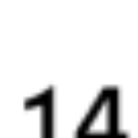
13:41
03:59
1 пересадка
Приютово
Болотное
,
Болотная
17 ч 49 м
3 д 12 ч 18 м в пути
Выбрать дату
205И + 203С
1 653 ₽
поездки
от
289*Е
059С
13:52
06:25
1 пересадка
Приютово
Болотное
,
Болотная
21 ч 22 м
3 д 14 ч 33 м в пути
Выбрать дату
290Е + 059С
1 653 ₽
поездки
от
289*Е
097С
13:52
06:00
1 пересадка