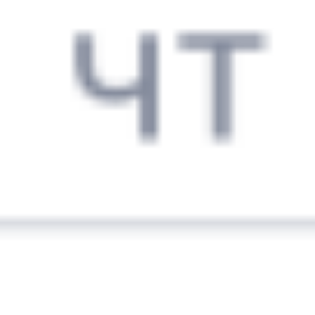
6 885 ₽
поездки
от
290*С
070Я
12:06
23:40
1 пересадка
Приютово
Болотное
,
Болотная
12 ч 56 м
2 д 9 ч 34 м в пути
Выбрать дату
289С + 070Я
9 330 ₽
поездки
от
290*С
002Э
Россия
12:06
15:10
1 пересадка
Приютово
Болотное
,
Болотная
3 ч 28 м
2 д 1 ч 4 м в пути
Выбрать дату
289С + 002Э
9 330 ₽
поездки
от