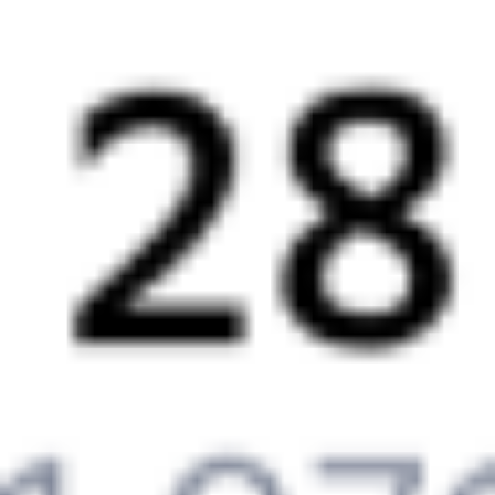
15:13
06:25
1 пересадка
Приютово
Болотное
,
Болотная
21 ч 8 м
3 д 13 ч 12 м в пути
Выбрать дату
529С + 059С
0 ₽
поездки
от
202*С
059С
15:13
06:25
1 пересадка
Приютово
Болотное
,
Болотная
21 ч 8 м
3 д 13 ч 12 м в пути
Выбрать дату
201С + 059С
1 518 ₽
поездки
от
235С
097С
15:13
06:00
1 пересадка