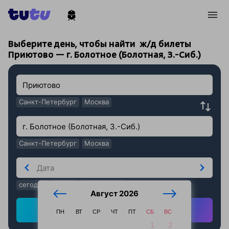
!
!
Выберите день, чтобы найти
ж/д билеты
Приютово — г. Болотное (Болотная, З.-Сиб.)
Санкт-Петербург
Москва
Санкт-Петербург
Москва
сегодня
завтра
послезавтра
Август 2026
Найти ж/д билеты
ПН
ВТ
СР
ЧТ
ПТ
СБ
ВС
1
2