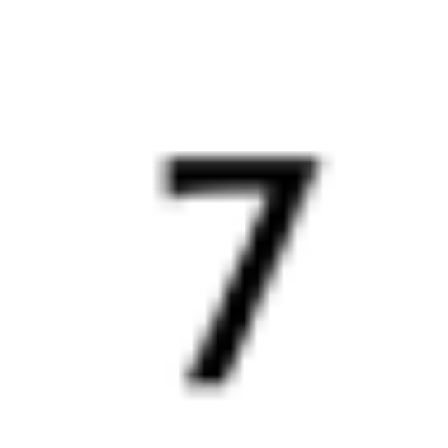
1 653 ₽
поездки
от
529Й
097С
13:41
06:00
1 пересадка
Приютово
Болотное
,
Болотная
21 ч 32 м
3 д 14 ч 19 м в пути
Выбрать дату
529Й + 097С
1 115 ₽
поездки
от
205И
097С
13:41
06:00
1 пересадка
Приютово
Болотное
,
Болотная
21 ч 32 м
3 д 14 ч 19 м в пути
Выбрать дату
205И + 097С
1 653 ₽
поездки
от