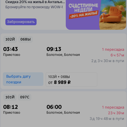
Скидка 20% на жильё в Анталье
и Даламане
Бронируйте по промокоду WOW-1
Забронировать
102Й
068Ы
03:43
09:13
1 пересадка
Приютово
Болотное
,
Болотная
6 ч 57 м
2 д 3 ч 30 м в пути
Выбрать дату
102Й + 068Ы
8 989 ₽
поездки
от
101Й
097С
08:12
06:00
1 пересадка
Приютово
Болотное
,
Болотная
23 ч 39 м
3 д 19 ч 48 м в пути