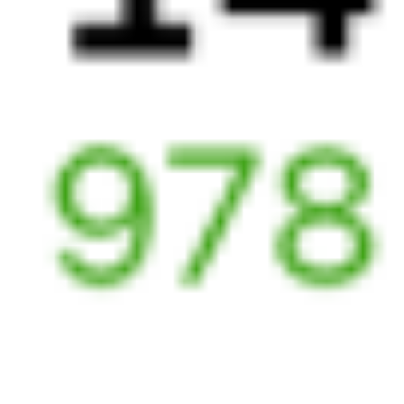
Приютово
Болотное
,
Болотная
21 ч 22 м
3 д 14 ч 8 м в пути
Выбрать дату
290Е + 097С
1 653 ₽
поездки
от
289*Е
203С
13:52
03:59
1 пересадка
Приютово
Болотное
,
Болотная
17 ч 39 м
3 д 12 ч 7 м в пути
Выбрать дату
290Е + 203С
1 653 ₽
поездки
от
206*С
001Э
Россия
15:13
07:28
1 пересадка
Приютово
Болотное
,
Болотная
23 ч 35 м
3 д 14 ч 15 м в пути