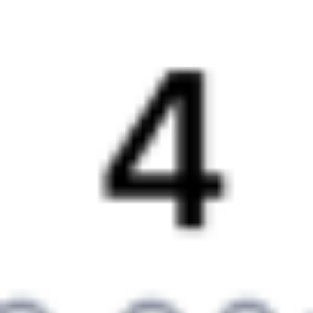
Выбрать дату
205С + 112Н
10 182 ₽
поездки
от
201С
112Н
15:13
06:00
1 пересадка
Приютово
Болотное
,
Болотная
23 ч 23 м
3 д 12 ч 47 м в пути
Выбрать дату
201С + 112Н
10 182 ₽
поездки
от
202*С
203С
15:13
03:59
1 пересадка
Приютово
Болотное
,
Болотная
17 ч 31 м
3 д 10 ч 46 м в пути
Выбрать дату
201С + 203С
1 518 ₽
поездки
от