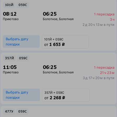
101Й
059С
08:12
06:25
1 пересадка
Приютово
Болотное
,
Болотная
3 ч
2 д 20 ч 13 м в пути
Выбрать дату
101Й + 059С
1 653 ₽
поездки
от
357Й
059С
11:05
06:25
1 пересадка
Приютово
Болотное
,
Болотная
21 ч 23 м
3 д 17 ч 20 м в пути
Выбрать дату
357Й + 059С
2 268 ₽
поездки
от
477У
059С