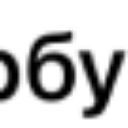
2 д 16 ч 6 м в пути
Выбрать дату
254Э + 097С
7 705 ₽
поездки
от
289С
203С
12:06
03:59
1 пересадка
Приютово
Болотное
,
Болотная
20 ч 37 м
3 д 13 ч 53 м в пути
Выбрать дату
289С + 203С
0 ₽
поездки
от
290*С
068Ы
12:06
09:13
1 пересадка
Приютово
Болотное
,
Болотная
20 ч 53 м
2 д 19 ч 7 м в пути