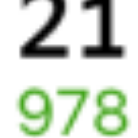
Выбрать дату
201С + 001Э
9 895 ₽
поездки
от
201С
375Э
15:13
06:30
1 пересадка
Приютово
Болотное
,
Болотная
22 ч 33 м
3 д 13 ч 17 м в пути
Выбрать дату
201С + 375Э
9 810 ₽
поездки
от
201С
097Э
15:13
06:30
1 пересадка
Приютово
Болотное
,
Болотная
22 ч 33 м
3 д 13 ч 17 м в пути
Выбрать дату
201С + 097Э
9 841 ₽
поездки
от