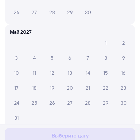
26
27
28
29
30
Май 2027
1
2
3
4
5
6
7
8
9
10
11
12
13
14
15
16
17
18
19
20
21
22
23
24
25
26
27
28
29
30
Мы используем cookies для более удобной работы
с сайтом.
Подробнее
31
Соглашаюсь
Выберите дату
Июнь 2027