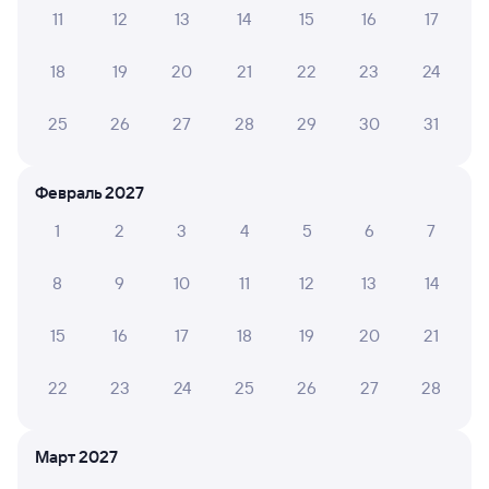
11
12
13
14
15
16
17
Проверьте расписание рейсов РЖД из Приютово
18
19
20
21
22
23
24
в Ангарск. Обратите внимание, расписание может
измениться. На сайте tutu.ru вы найдете актуальное
25
26
27
28
29
30
31
расписание движения поездов в 2026 году.
Подробнее
о покупке билетов РЖД
Февраль 2027
Про расписание Приютово — Ангарск
1
2
3
4
5
6
7
На этом направлении ходит 0 поездов.
Билеты РЖД
8
9
10
11
12
13
14
Инструкция по приобретению билетов
15
16
17
18
19
20
21
Способы оплаты
Правила работы сервиса
А ещё здесь можно найти
22
23
24
25
26
27
28
Обратные билеты из Приютово в Ангарск
Март 2027
Отели Ангарска