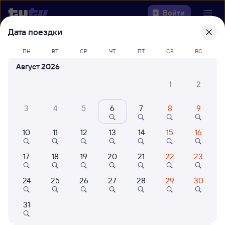
Войти
Дата поездки
Выберите день, чтобы найти
ж/д
ПН
ВТ
СР
ЧТ
ПТ
СБ
ВС
билеты Приютово — Ангарск
Август 2026
22 года работаем для вас
42 млн путешествуют с на
1
2
Откуда
3
4
5
6
7
8
9
Куда
10
11
12
13
14
15
16
Когда
17
18
19
20
21
22
23
Кто едет
24
25
26
27
28
29
30
Найти поезда
31