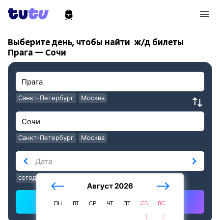
!
!
Выберите день, чтобы найти
ж/д билеты
Прага — Сочи
Санкт-Петербург
Москва
Санкт-Петербург
Москва
сегодня
завтра
послезавтра
Август 2026
Найти ж/д билеты
ПН
ВТ
СР
ЧТ
ПТ
СБ
ВС
1
2