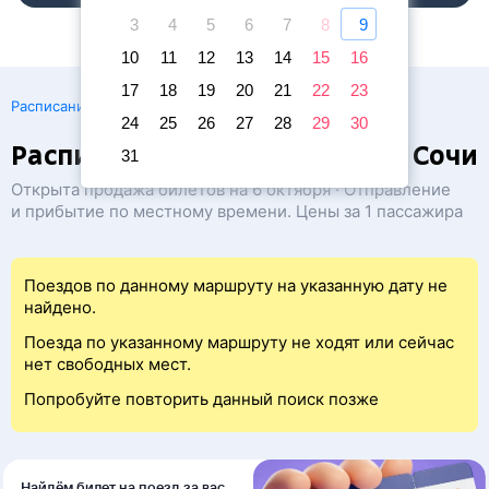
3
4
5
6
7
8
9
10
11
12
13
14
15
16
17
18
19
20
21
22
23
·
Расписание поездов
Ж/д билеты Прага → Сочи
24
25
26
27
28
29
30
Расписание поездов Прага — Сочи
31
Открыта продажа билетов на 6 октября · Отправление
и прибытие по местному времени. Цены за 1 пассажира
Поездов по данному маршруту на указанную дату не
найдено.
Поезда по указанному маршруту не ходят или сейчас
нет свободных мест.
Попробуйте повторить данный поиск позже
Найдём билет на поезд за вас