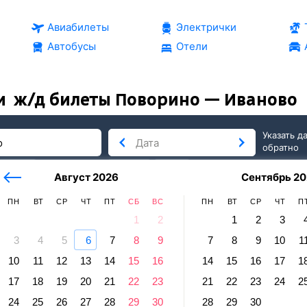
Авиабилеты
Электрички
Автобусы
Отели
и
ж/д билеты Поворино — Иваново
Указать д
обратно
тербург
сегодня
завтра
Август 2026
Сентябрь 20
послезавтра
ПН
ВТ
СР
ЧТ
ПТ
СБ
ВС
ПН
ВТ
СР
ЧТ
П
1
2
1
2
3
3
4
5
6
7
8
9
7
8
9
10
1
ново
10
11
12
13
14
15
16
14
15
16
17
1
рино — Иваново
17
18
19
20
21
22
23
21
22
23
24
2
равление и прибытие по местному времени. Цены за 1 пасса
24
25
26
27
28
29
30
28
29
30