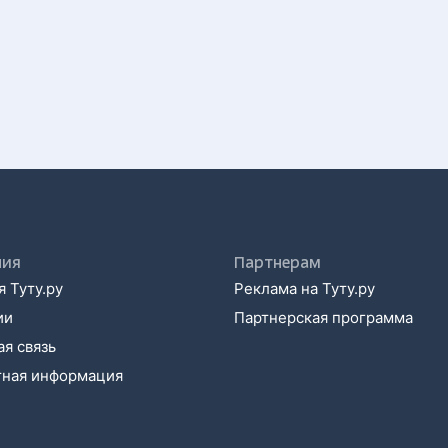
ния
Партнерам
 Туту.ру
Реклама на Туту.ру
ии
Партнерская программа
я связь
тная информация