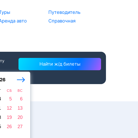
Туры
Путеводитель
Аренда авто
Справочная
ату
Найти ж/д билеты
26
Т
СБ
ВС
4
5
6
1
12
13
8
19
20
5
26
27
жира