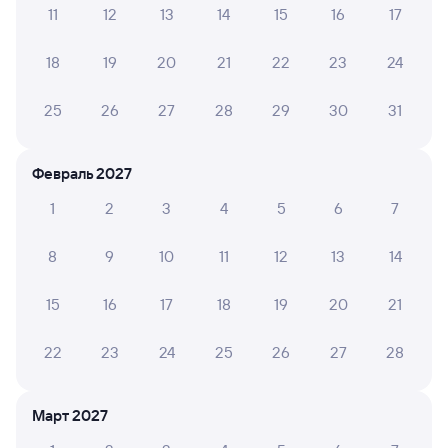
Инструкция по приобретению билетов
11
12
13
14
15
16
17
Способы оплаты
Правила работы сервиса
18
19
20
21
22
23
24
А ещё здесь можно найти
Обратные билеты из Полтавской
25
26
27
28
29
30
31
в Тоннельную
Отели
Февраль 2027
Расписание поездов до Верхнебаканского
1
2
3
4
5
6
7
Расписание автобусов Полтавская —
8
9
10
11
12
13
14
Верхнебаканский
15
16
17
18
19
20
21
22
23
24
25
26
27
28
Март 2027