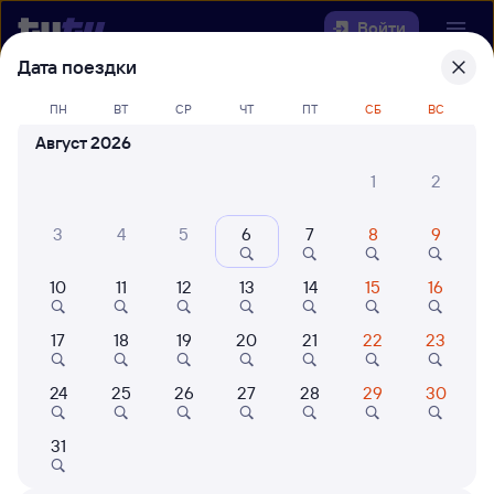
Войти
Дата поездки
Выберите день, чтобы найти
ж/д
ПН
ВТ
СР
ЧТ
ПТ
СБ
ВС
билеты Полтавская — Тоннельная
Август 2026
22 года работаем для вас
42 млн путешествуют с на
1
2
Откуда
3
4
5
6
7
8
9
Куда
10
11
12
13
14
15
16
Когда
17
18
19
20
21
22
23
Кто едет
24
25
26
27
28
29
30
31
Найти поезда