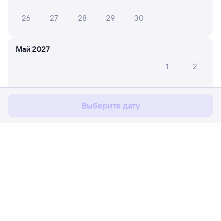
26
27
28
29
30
Май 2027
Мы используем cookies для более удобной работы
1
2
с сайтом.
Подробнее
3
4
5
6
7
8
9
Соглашаюсь
Выберите дату
10
11
12
13
14
15
16
17
18
19
20
21
22
23
24
25
26
27
28
29
30
Расписание поездов
Ж/д билеты Полтавская → Тоннельна
31
Путешественникам
Июнь 2027