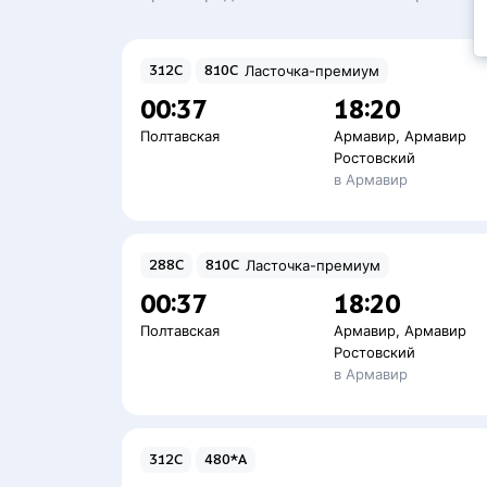
312С
810С
Ласточка-премиум
00:37
18:20
Полтавская
Армавир
,
Армавир
Ростовский
в Армавир
288С
810С
Ласточка-премиум
00:37
18:20
Полтавская
Армавир
,
Армавир
Ростовский
в Армавир
312С
480*А