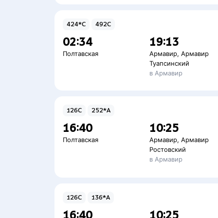
424*С
492С
02:34
19:13
Полтавская
Армавир
,
Армавир
Туапсинский
в Армавир
126С
252*А
16:40
10:25
Полтавская
Армавир
,
Армавир
Ростовский
в Армавир
126С
136*А
16:40
10:25