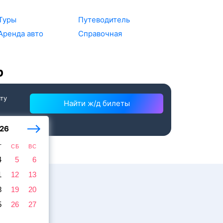
Туры
Путеводитель
Аренда авто
Справочная
р
ату
Найти ж/д билеты
26
Т
СБ
ВС
4
5
6
1
12
13
8
19
20
5
26
27
жира