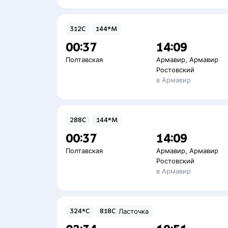
312С
144*М
00:37
14:09
Полтавская
Армавир
,
Армавир
Ростовский
в Армавир
288С
144*М
00:37
14:09
Полтавская
Армавир
,
Армавир
Ростовский
в Армавир
324*С
818С
Ласточка