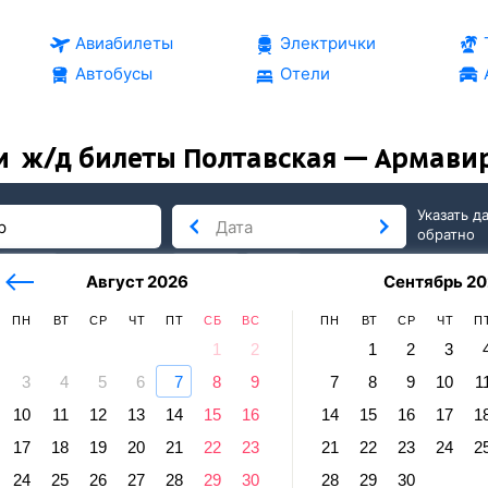
Авиабилеты
Электрички
Автобусы
Отели
и
ж/д билеты Полтавская — Армави
Указать д
обратно
тербург
сегодня
завтра
Август 2026
Сентябрь 20
послезавтра
ПН
ВТ
СР
ЧТ
ПТ
СБ
ВС
ПН
ВТ
СР
ЧТ
П
1
2
1
2
3
3
4
5
6
7
8
9
7
8
9
10
1
рмавир
10
11
12
13
14
15
16
14
15
16
17
1
вская — Армавир
17
18
19
20
21
22
23
21
22
23
24
2
равление и прибытие по местному времени. Цены за 1 пасса
24
25
26
27
28
29
30
28
29
30