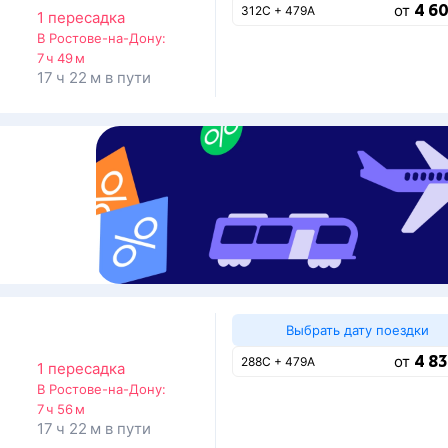
4 60
от
312С + 479А
1 пересадка
В Ростове-на-Дону:
7 ч 49 м
17 ч 22 м в пути
Выбрать дату поездки
4 83
от
288С + 479А
1 пересадка
В Ростове-на-Дону:
7 ч 56 м
17 ч 22 м в пути