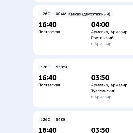
126С
004М
Кавказ (двухэтажный)
16:40
04:00
Полтавская
Армавир
,
Армавир
Ростовский
в Армавир
126С
558*Х
16:40
03:50
Полтавская
Армавир
,
Армавир
Туапсинский
в Армавир
126С
548В
16:40
03:50