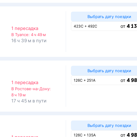
Выбрать дату поездки
4 13
от
423С + 492С
1 пересадка
В Туапсе:
4 ч 49 м
16 ч 39 м в пути
Выбрать дату поездки
4 98
от
126С + 251А
1 пересадка
В Ростове-на-Дону:
8 ч 19 м
17 ч 45 м в пути
Выбрать дату поездки
4 98
от
126С + 135А