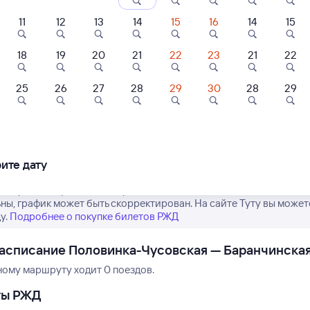
11
12
13
14
15
16
14
15
18
19
20
21
22
23
21
22
25
26
27
28
29
30
28
29
Нет рейсов по этому
Измените место отправления или при
другой транспо
ите дату
е время отправления и прибытия поездов дальнего следования
ны, график может быть скорректирован. На сайте Туту вы может
у.
Подробнее о покупке билетов РЖД
асписание Половинка-Чусовская — Баранчинска
ному маршруту ходит 0 поездов.
ты РЖД