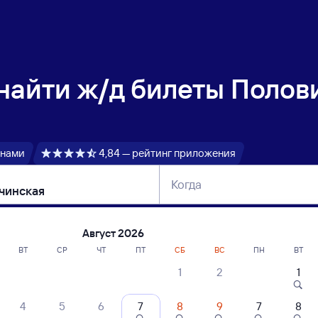
 найти
ж/д билеты Полов
 нами
4,84 — рейтинг приложения
Когда
тербург
Москва
Сегодня
Завтра
Август 2026
ВТ
СР
ЧТ
ПТ
СБ
ВС
ПН
ВТ
1
2
1
сание поездов Половинка-Чусовская —
4
5
6
7
8
9
7
8