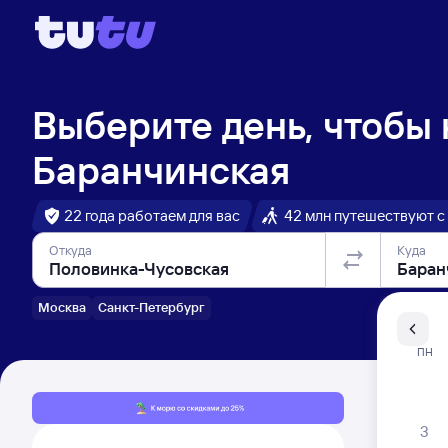
Выберите день, чтобы
Баранчинская
22 года работаем для вас
42 млн путешествуют с
Откуда
Куда
Москва
Санкт-Петербург
Санкт-Пе
ПН
Распи
3