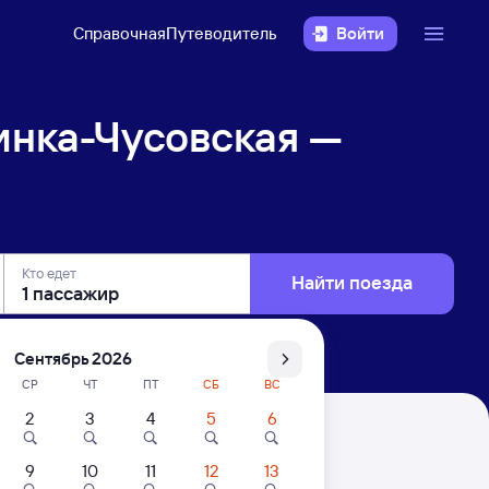
Справочная
Путеводитель
Войти
инка-Чусовская —
Кто едет
Найти поезда
Сентябрь 2026
СР
ЧТ
ПТ
СБ
ВС
2
3
4
5
6
 Баранчинская
9
10
11
12
13