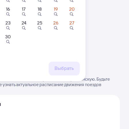
16
17
18
19
20
23
24
25
26
27
30
 маршруту
бытия, либо посмотрите
рт
Выбрать
 РЖД из Половинки-Чусовской в Баранчинскую. Будьте
е узнать актуальное расписание движения поездов
я