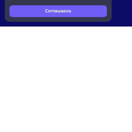
Соглашаюсь
Расписание поездов
Ж/д билеты Половинка-Чусовская 
Ком
Приложение Туту
О на
Вака
Конт
Прав