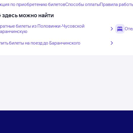
кция по приобретению билетов
Способы оплаты
Правила работ
 здесь можно найти
ратные билеты из Половинки-Чусовской
Оте
Баранчинскую
пить билеты на поезд до Баранчинского