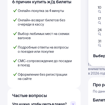
6 причин купить ж/д билеты
10
Онлайн-покупка за 4 минуты
17
Онлайн-возврат билетов без
очереди в кассу
24
Выбор любимых мест на схемах
вагонов
31
Подробные ответы на вопросы
о поездке или покупке
Выбер
СМС-сопровождение до посадки
Посмотрит
в поезд
вниматель
в 2026 год
Оформление без регистрации
на сайте
Про р
По дан
Частые вопросы
Биле
Что нужно, чтобы сесть в поезд?