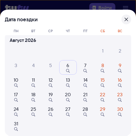
Войти
Дата поездки
Выберите день, чтобы найти
ж/д
ПН
ВТ
СР
ЧТ
ПТ
СБ
ВС
билеты Половина —
Август 2026
Северобайкальск
1
2
22 года работаем для вас
42 млн путешествуют с на
3
4
5
6
7
8
9
Откуда
Куда
10
11
12
13
14
15
16
17
18
19
20
21
22
23
Когда
24
25
26
27
28
29
30
Кто едет
31
Найти поезда