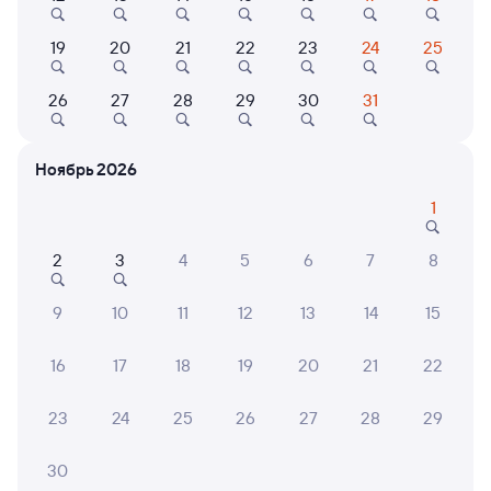
19
20
21
22
23
24
25
26
27
28
29
30
31
9,5
10
Отель
Отель
Гостев
Ноябрь 2026
Дом у Байкала
Аврора
Госте
Таёж
1
2 ⁠612 ⁠₽
2 ⁠688 ⁠₽
8 ⁠501
2
3
4
5
6
7
8
9
10
11
12
13
14
15
6 причин купить ж/д билеты
16
17
18
19
20
21
22
Онлайн-покупка за 4 минуты
23
24
25
26
27
28
29
Онлайн-возврат билетов без очереди в кассу
Выбор любимых мест на схемах вагонов
30