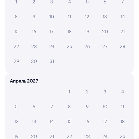
1
2
3
4
5
6
7
Обратные билеты из Половины
в Северобайкальск
8
9
10
11
12
13
14
Отели Северобайкальска
15
16
17
18
19
20
21
ЖД билеты Северобайкальск
22
23
24
25
26
27
28
29
30
31
Апрель 2027
1
2
3
4
5
6
7
8
9
10
11
12
13
14
15
16
17
18
19
20
21
22
23
24
25