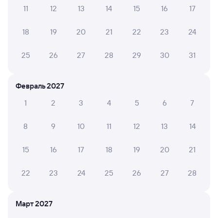
бухгалтерии?
11
12
13
14
15
16
17
Что делать, если оплата не проходит?
18
19
20
21
22
23
24
Посмотрите маршрут поездов дальнего следования РЖД
25
26
27
28
29
30
31
из Половины в Северобайкальск. Будьте внимательны,
график может быть скорректирован. На сайте TUTU
вы увидите актуальное расписание движения поездов
Февраль 2027
в 2026 году.
Подробнее о покупке билетов РЖД
1
2
3
4
5
6
7
Про расписание Половина —
Северобайкальск
8
9
10
11
12
13
14
По данному маршруту курсирует 0 поездов.
15
16
17
18
19
20
21
Билеты РЖД
22
23
24
25
26
27
28
Инструкция по приобретению билетов
Способы оплаты
Правила работы сервиса
Март 2027
А ещё здесь можно найти