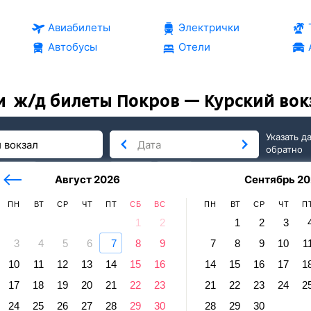
Авиабилеты
Электрички
Автобусы
Отели
и
ж/д билеты Покров — Курский вок
Указать д
обратно
тербург
сегодня
завтра
Август 2026
Сентябрь 20
послезавтра
ПН
ВТ
СР
ЧТ
ПТ
СБ
ВС
ПН
ВТ
СР
ЧТ
П
1
2
1
2
3
3
4
5
6
7
8
9
7
8
9
10
1
а
10
11
12
13
14
15
16
14
15
16
17
1
в — Курский вокзал
17
18
19
20
21
22
23
21
22
23
24
2
равление и прибытие по местному времени. Цены за 1 пасса
24
25
26
27
28
29
30
28
29
30