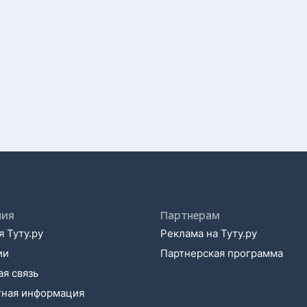
ния
Партнерам
 Туту.ру
Реклама на Туту.ру
ии
Партнерская программа
я связь
тная информация