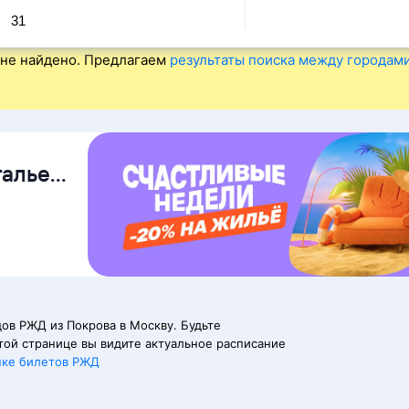
31
не найдено. Предлагаем
результаты поиска между городам
талье
ов РЖД из Покрова в Москву. Будьте
той странице вы видите актуальное расписание
пке билетов РЖД