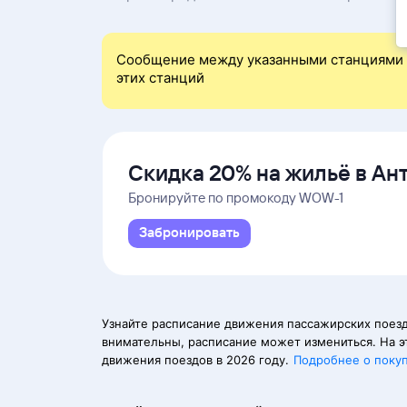
Сообщение между указанными станциями 
этих станций
Скидка 20% на жильё в Ан
и Даламане
Бронируйте по промокоду WOW-1
Забронировать
Узнайте расписание движения пассажирских поезд
внимательны, расписание может измениться. На э
движения поездов в 2026 году.
Подробнее о поку