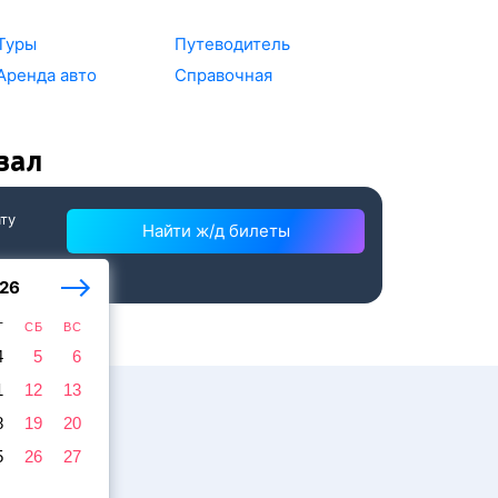
Туры
Путеводитель
Аренда авто
Справочная
зал
ату
Найти ж/д билеты
26
Т
СБ
ВС
4
5
6
1
12
13
8
19
20
5
26
27
жира