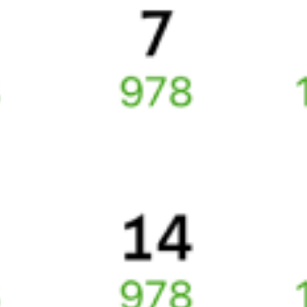
Подробные ответы на вопросы о поездке или покупке
СМС-сопровождение до посадки в поезд
Оформление без регистрации на сайте
Частые вопросы
Что нужно, чтобы сесть в поезд?
Как поменять билет на другую дату или на другой поезд?
Как вернуть билет?
Что делать, если ошибся при вводе данных пассажира?
Как перевезти животное в поезде?
Как получить отчетные документы для бухгалтерии?
Что делать, если оплата не проходит?