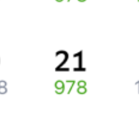
Билеты РЖД
Вы можете заказать электронный жд билет и
железнодорожный билет на бланке РЖД.
Если вас интересует цена билета на поезд от
Подюги
до
Заборья
, то укажите дату поездки. При этом вы увидите
стоимость билетов во всех доступных вагонах (плацкарт, купе
и др.) и сможете купить жд билеты
Подюга
–
Заборье
онлайн.
Инструкция по приобретению билетов
Способы оплаты
Правила работы сервиса
Путешественникам
Справочная
Путеводитель по странам
Бонусная программа
Подарочные сертификаты