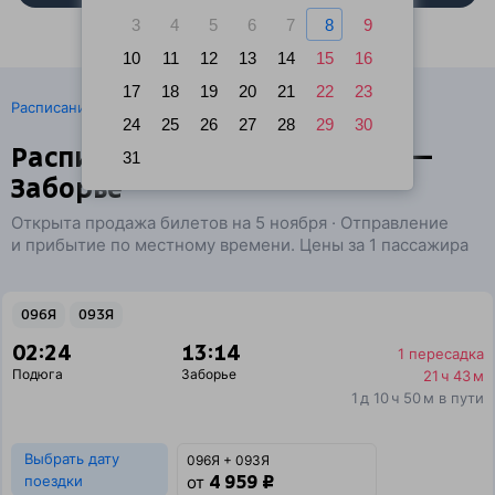
3
4
5
6
7
8
9
10
11
12
13
14
15
16
17
18
19
20
21
22
23
·
Расписание поездов
Ж/д билеты Подюга → Заборье
24
25
26
27
28
29
30
Расписание поездов Подюга —
31
Заборье
Открыта продажа билетов на 5 ноября · Отправление
и прибытие по местному времени. Цены за 1 пассажира
096Я
093Я
02:24
13:14
1 пересадка
Подюга
Заборье
21 ч 43 м
1 д 10 ч 50 м в пути
Выбрать дату
096Я + 093Я
4 959 ₽
поездки
от