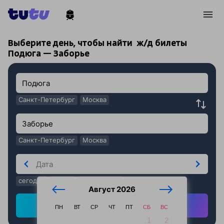
!
!
Выберите день, чтобы найти
ж/д билеты
Подюга — Заборье
Санкт-Петербург
Москва
Санкт-Петербург
Москва
сегодня
завтра
послезавтра
Август 2026
Найти ж/д билеты
ПН
ВТ
СР
ЧТ
ПТ
СБ
ВС
1
2