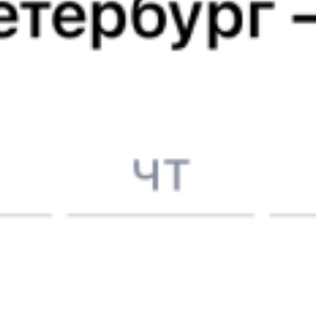
Выбрать дату
376Я + 098В
5 106 ₽
поездки
от
376Я
095Я
02:50
13:14
1 пересадка
Подюга
Заборье
21 ч 12 м
1 д 10 ч 24 м в пути
Выбрать дату
376Я + 095Я
5 106 ₽
поездки
от
Найдём билет на поезд за вас
Даже если сейчас нет мест
Искать билеты