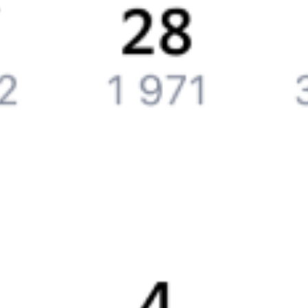
Компания
История Туту.ру
Вакансии
Обратная связь
Контактная информация
Партнерам
Реклама на Туту.ру
Партнерская программа
Загрузите в
App Store
Загрузите в
Google Play
Загрузите в