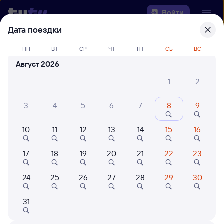
Войти
Дата поездки
Выберите день, чтобы найти
ж/д
ПН
ВТ
СР
ЧТ
ПТ
СБ
ВС
билеты Почепта — Сибирцево
Август 2026
Откуда
1
2
Куда
3
4
5
6
7
8
9
10
11
12
13
14
15
16
Когда
17
18
19
20
21
22
23
Кто едет
24
25
26
27
28
29
30
Найти поезда
31