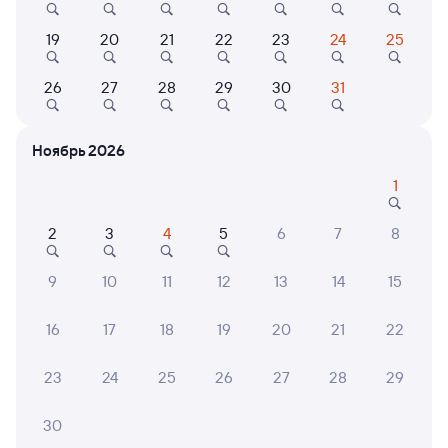
Выбор любимых мест на схемах вагонов
19
20
21
22
23
24
25
Подробные ответы на вопросы о поездке или
покупке
26
27
28
29
30
31
СМС-сопровождение до посадки в поезд
Ноябрь 2026
Оформление без регистрации на сайте
1
Частые вопросы
2
3
4
5
6
7
8
Что нужно, чтобы сесть в поезд?
9
10
11
12
13
14
15
Как поменять билет на другую дату или
на другой поезд?
16
17
18
19
20
21
22
Как вернуть билет?
23
24
25
26
27
28
29
Что делать, если ошибся при вводе данных
пассажира?
30
Как перевезти животное в поезде?