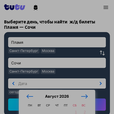
!
!
Выберите день, чтобы найти
ж/д билеты
Пламя — Сочи
Санкт-Петербург
Москва
Санкт-Петербург
Москва
сегодня
завтра
послезавтра
Август 2026
Найти ж/д билеты
ПН
ВТ
СР
ЧТ
ПТ
СБ
ВС
1
2