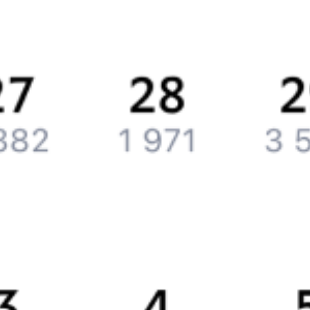
История Туту.ру
Вакансии
Обратная связь
Контактная информация
Партнерам
Реклама на Туту.ру
Партнерская программа
Загрузите в
App Store
Загрузите в
Google Play
Загрузите в
AppGallery