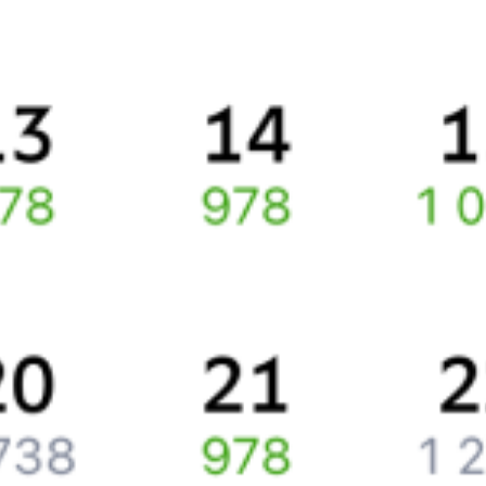
Правила работы сервиса
Про расписание Пламя — Сочи
По этому направлению курсирует 0 поездов.
Ищете как добраться из
Омска
до
Сочи
или как доехать на
поезде?
Попробуйте заказать и купить железнодорожный билет по
маршруту
Омск
–
Сочи
через интернет уже сейчас.
Путешественникам
Справочная
Путеводитель по странам
Бонусная программа
Подарочные сертификаты
Компания