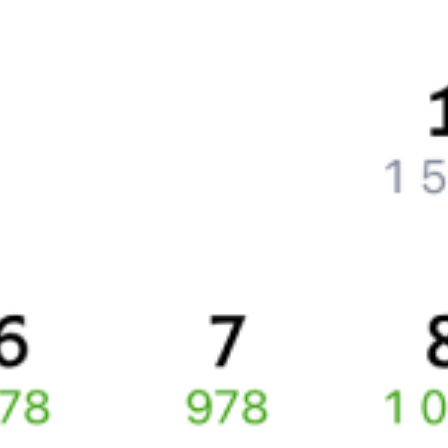
Что нужно, чтобы сесть в поезд?
Как поменять билет на другую дату или на другой поезд?
Как вернуть билет?
Что делать, если ошибся при вводе данных пассажира?
Как перевезти животное в поезде?
Как получить отчетные документы для бухгалтерии?
Что делать, если оплата не проходит?
Билеты РЖД
Вы можете заказать электронный жд билет и
железнодорожный билет на бланке РЖД.
Если вас интересует цена билета на поезд от
Омска
до
Сочи
,
то укажите дату поездки. При этом вы увидите стоимость
билетов во всех доступных вагонах (плацкарт, купе и др.)
и сможете купить жд билеты
Омск
–
Сочи
онлайн.
Инструкция по приобретению билетов
Способы оплаты