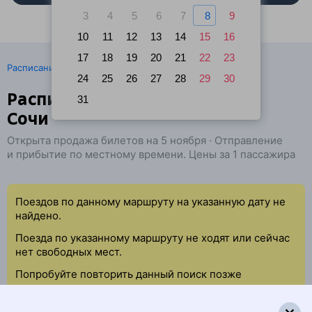
3
4
5
6
7
8
9
10
11
12
13
14
15
16
17
18
19
20
21
22
23
·
Расписание поездов
Ж/д билеты Омск → Сочи
24
25
26
27
28
29
30
Расписание поездов Пламя —
31
Сочи
Открыта продажа билетов на 5 ноября · Отправление
и прибытие по местному времени. Цены за 1 пассажира
Поездов по данному маршруту на указанную дату не
найдено.
Поезда по указанному маршруту не ходят или сейчас
нет свободных мест.
Попробуйте повторить данный поиск позже