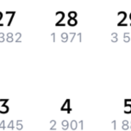
Контактная информация
Партнерам
Реклама на Туту.ру
Партнерская программа
Загрузите в
App Store
Загрузите в
Google Play
Загрузите в
AppGallery
Загрузите в
RuStore