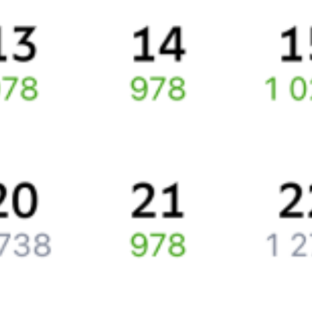
По выбранному направлению курсирует 0 поездов.
Ищете как добраться из
Омска
до
Хребтовой
или как доехать на
поезде?
Попробуйте заказать и купить железнодорожный билет
Омск
–
Хребтовая
через интернет прямо сейчас.
Путешественникам
Справочная
Путеводитель по странам
Бонусная программа
Подарочные сертификаты
Компания
История Туту.ру
Вакансии
Обратная связь