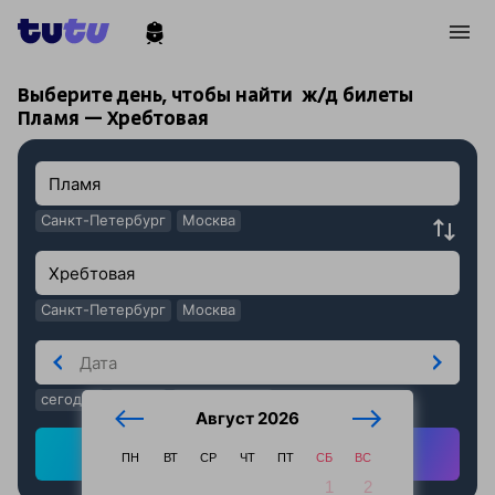
!
!
Выберите день, чтобы найти
ж/д билеты
Пламя — Хребтовая
Санкт-Петербург
Москва
Санкт-Петербург
Москва
сегодня
завтра
послезавтра
Август 2026
Найти ж/д билеты
ПН
ВТ
СР
ЧТ
ПТ
СБ
ВС
1
2