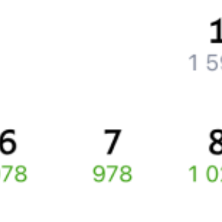
Как вернуть билет?
Что делать, если ошибся при вводе данных пассажира?
Как перевезти животное в поезде?
Как получить отчетные документы для бухгалтерии?
Что делать, если оплата не проходит?
Билеты РЖД
Вы можете заказать электронный жд билет и
железнодорожный билет на бланке РЖД.
Если вас интересует цена билета на поезд от
Омска
до
Хребтовой
, то укажите дату поездки. При этом вы увидите
стоимость билетов во всех доступных вагонах (плацкарт, купе
и др.) и сможете купить жд билеты
Омск
–
Хребтовая
онлайн.
Инструкция по приобретению билетов
Способы оплаты
Правила работы сервиса
Про расписание Пламя — Хребтовая