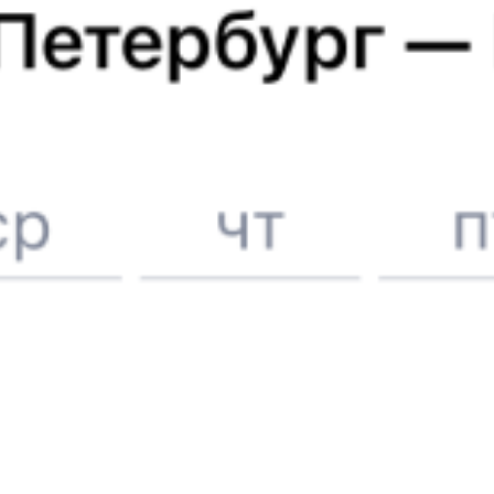
Расписание поездов до
Хребтовой
6 причин купить ж/д билеты именно здесь
Онлайн-покупка за 4 минуты
Онлайн-возврат билетов без очереди в кассу
Выбор любимых мест на схемах вагонов
Подробные ответы на вопросы о поездке или покупке
СМС-сопровождение до посадки в поезд
Оформление без регистрации на сайте
Частые вопросы
Что нужно, чтобы сесть в поезд?
Как поменять билет на другую дату или на другой поезд?