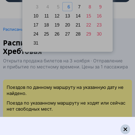
3
4
5
6
7
8
9
10
11
12
13
14
15
16
17
18
19
20
21
22
23
·
Расписание поездов
Ж/д билеты Омск → Хребтовая
24
25
26
27
28
29
30
Расписание поездов Пламя —
31
Хребтовая
Открыта продажа билетов на 3 ноября · Отправление
и прибытие по местному времени. Цены за 1 пассажира
Поездов по данному маршруту на указанную дату не
найдено.
Поезда по указанному маршруту не ходят или сейчас
нет свободных мест.
Попробуйте повторить данный поиск позже