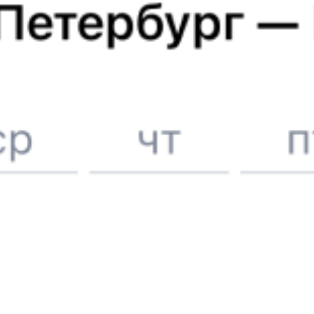
6 причин купить ж/д билеты именно здесь
Онлайн-покупка за 4 минуты
Онлайн-возврат билетов без очереди в кассу
Выбор любимых мест на схемах вагонов
Подробные ответы на вопросы о поездке или покупке
СМС-сопровождение до посадки в поезд
Оформление без регистрации на сайте
Частые вопросы
Что нужно, чтобы сесть в поезд?
Как поменять билет на другую дату или на другой поезд?
Как вернуть билет?