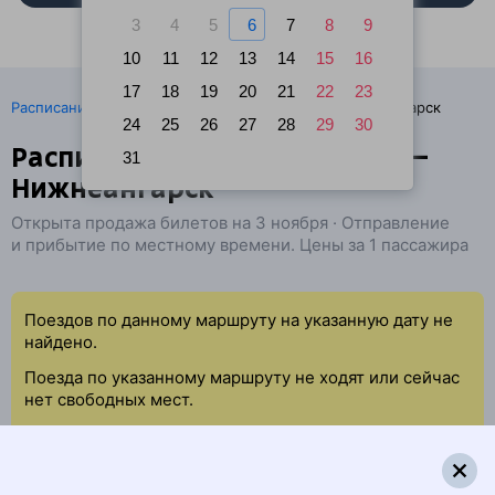
3
4
5
6
7
8
9
10
11
12
13
14
15
16
17
18
19
20
21
22
23
·
Расписание поездов
Ж/д билеты Пильна → Нижнеангарск
24
25
26
27
28
29
30
Расписание поездов Пильна —
31
Нижнеангарск
Открыта продажа билетов на 3 ноября · Отправление
и прибытие по местному времени. Цены за 1 пассажира
Поездов по данному маршруту на указанную дату не
найдено.
Поезда по указанному маршруту не ходят или сейчас
нет свободных мест.
Попробуйте повторить данный поиск позже