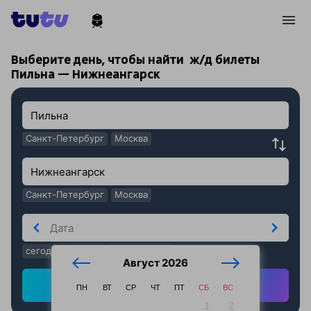
!
!
Выберите день, чтобы найти
ж/д билеты
Пильна — Нижнеангарск
Санкт-Петербург
Москва
Санкт-Петербург
Москва
сегодня
завтра
послезавтра
Август 2026
Найти ж/д билеты
ПН
ВТ
СР
ЧТ
ПТ
СБ
ВС
1
2