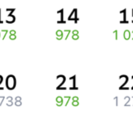
По выбранному маршруту курсирует 0 поездов.
Ищете как добраться из
Пильны
до
Нижнеангарска
или как
доехать на поезде?
Вы можете заказать и купить железнодорожный билет
Пильна
–
Нижнеангарск
через интернет прямо сейчас.
Путешественникам
Справочная
Путеводитель по странам
Бонусная программа
Подарочные сертификаты
Компания
История Туту.ру
Вакансии
Обратная связь