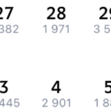
Контактная информация
Партнерам
Реклама на Туту.ру
Партнерская программа
Загрузите в
App Store
Загрузите в
Google Play
Загрузите в
AppGallery
Загрузите в
RuStore
Политика обработки персональных данных
Правовая