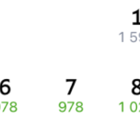
Что делать, если ошибся при вводе данных пассажира?
Как перевезти животное в поезде?
Как получить отчетные документы для бухгалтерии?
Что делать, если оплата не проходит?
Билеты РЖД
Вы можете заказать электронный жд билет и
железнодорожный билет на бланке РЖД.
Если вас интересует цена билета на поезд от
Пильны
до
Нижнеангарска
, то укажите дату поездки. При этом
вы увидите стоимость билетов во всех доступных вагонах
(плацкарт, купе и др.) и сможете купить жд билеты
Пильна
–
Нижнеангарск
онлайн.
Инструкция по приобретению билетов
Способы оплаты
Правила работы сервиса
Про расписание Пильна — Нижнеангарск