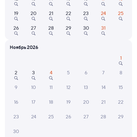
19
20
21
22
23
24
25
8,9
6,2
Отель
Отель
Отель
26
27
28
29
30
31
Гостиница Меренга
Спутник
Гост
Ноябрь 2026
1 ⁠690 ⁠₽
2 ⁠029 ⁠₽
1 ⁠890 
1
2
3
4
5
6
7
8
6 причин купить ж/д билеты
9
10
11
12
13
14
15
Онлайн-покупка за 4 минуты
16
17
18
19
20
21
22
Онлайн-возврат билетов без очереди в кассу
Выбор любимых мест на схемах вагонов
23
24
25
26
27
28
29
Подробные ответы на вопросы о поездке или
30
покупке