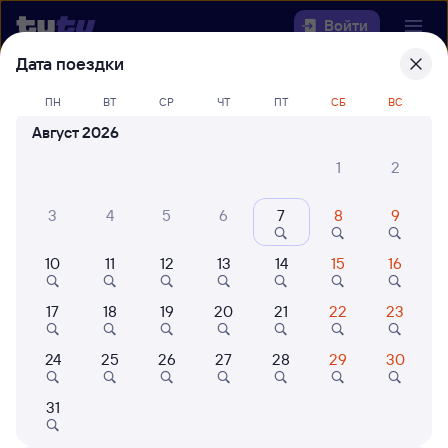
Войти
Дата поездки
Выберите день, чтобы найти
ж/д
ПН
ВТ
СР
ЧТ
ПТ
СБ
ВС
билеты Пильна — Можга
Август 2026
22 года работаем для вас
42 млн путешествуют с на
1
2
Откуда
3
4
5
6
7
8
9
Куда
10
11
12
13
14
15
16
Когда
17
18
19
20
21
22
23
Кто едет
24
25
26
27
28
29
30
Найти поезда
31