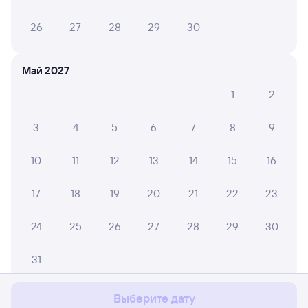
26
27
28
29
30
Май 2027
1
2
3
4
5
6
7
8
9
10
11
12
13
14
15
16
17
18
19
20
21
22
23
24
25
26
27
28
29
30
Мы используем cookies для более удобной работы
с сайтом.
Подробнее
31
Соглашаюсь
Выберите дату
Июнь 2027