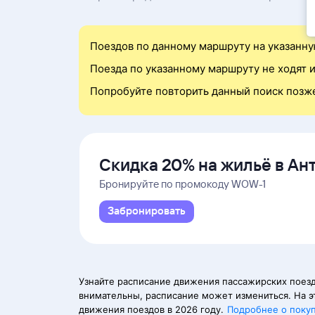
Поездов по данному маршруту на указанну
Поезда по указанному маршруту не ходят и
Попробуйте повторить данный поиск позж
Скидка 20% на жильё в Ан
и Даламане
Бронируйте по промокоду WOW-1
Забронировать
Узнайте расписание движения пассажирских поезд
внимательны, расписание может измениться. На э
движения поездов в 2026 году.
Подробнее о поку