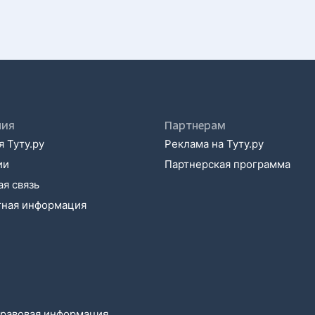
ния
Партнерам
 Туту.ру
Реклама на Туту.ру
ии
Партнерская программа
я связь
тная информация
равовая информация