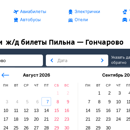
Авиабилеты
Электрички
Автобусы
Отели
и
ж/д билеты Пильна — Гончарово
Указать д
обратно
тербург
сегодня
завтра
Август 2026
Сентябрь 20
послезавтра
ПН
ВТ
СР
ЧТ
ПТ
СБ
ВС
ПН
ВТ
СР
ЧТ
П
1
2
1
2
3
3
4
5
6
7
8
9
7
8
9
10
1
хов
10
11
12
13
14
15
16
14
15
16
17
1
а — Гончарово
17
18
19
20
21
22
23
21
22
23
24
2
равление и прибытие по местному времени. Цены за 1 пасса
24
25
26
27
28
29
30
28
29
30