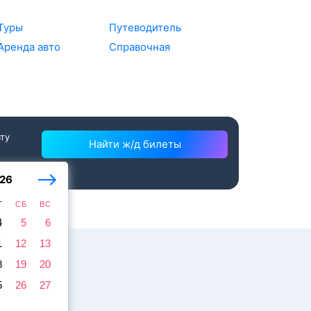
Туры
Путеводитель
Аренда авто
Справочная
ату
Найти ж/д билеты
26
Т
СБ
ВС
4
5
6
1
12
13
8
19
20
5
26
27
жира