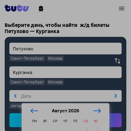
!
!
Выберите день, чтобы найти
ж/д билеты
Петухово — Курганка
Санкт-Петербург
Москва
Санкт-Петербург
Москва
сегодня
завтра
послезавтра
Август 2026
Найти ж/д билеты
ПН
ВТ
СР
ЧТ
ПТ
СБ
ВС
1
2