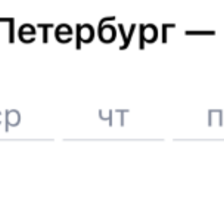
Отели в Кургане
Поддержка 24/7 на Туту
6 причин купить ж/д билеты именно здесь
Онлайн-покупка за 4 минуты
Онлайн-возврат билетов без очереди в кассу
Выбор любимых мест на схемах вагонов
Подробные ответы на вопросы о поездке или покупке
СМС-сопровождение до посадки в поезд
Оформление без регистрации на сайте
Частые вопросы
Что нужно, чтобы сесть в поезд?