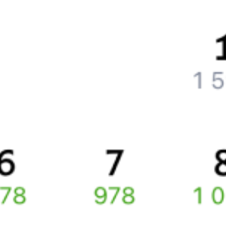
Как поменять билет на другую дату или на другой поезд?
Как вернуть билет?
Что делать, если ошибся при вводе данных пассажира?
Как перевезти животное в поезде?
Как получить отчетные документы для бухгалтерии?
Что делать, если оплата не проходит?
Билеты РЖД
Вы можете заказать электронный жд билет и
железнодорожный билет на бланке РЖД.
Если вас интересует цена билета на поезд от
Петухово
до
Кургана
, то укажите дату поездки. При этом вы увидите
стоимость билетов во всех доступных вагонах (плацкарт, купе
и др.) и сможете купить жд билеты
Петухово
–
Курган
онлайн.
Инструкция по приобретению билетов
Способы оплаты
Правила работы сервиса