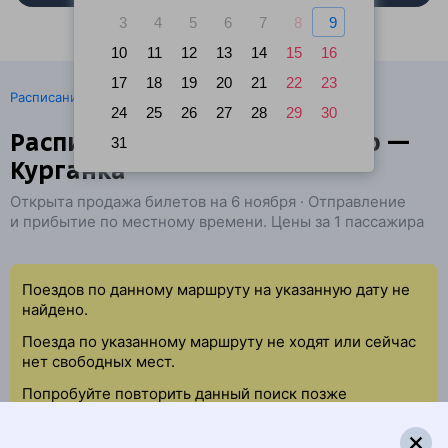
3
4
5
6
7
8
9
10
11
12
13
14
15
16
17
18
19
20
21
22
23
·
Расписание поездов
Ж/д билеты Петухово → Курган
24
25
26
27
28
29
30
Расписание поездов Петухово —
31
Курганка
Открыта продажа билетов на 6 ноября · Отправление
и прибытие по местному времени. Цены за 1 пассажира
Поездов по данному маршруту на указанную дату не
найдено.
Поезда по указанному маршруту не ходят или сейчас
нет свободных мест.
Попробуйте повторить данный поиск позже