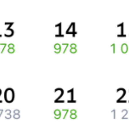
Про расписание Петухово — Курганка
По этому направлению курсирует 0 поездов.
Ищете как добраться из
Петухово
до
Кургана
или как доехать на
поезде?
Попробуйте заказать и купить железнодорожный билет по
маршруту
Петухово
–
Курган
через интернет прямо сейчас.
Путешественникам
Справочная
Путеводитель по странам
Бонусная программа
Подарочные сертификаты
Компания
История Туту.ру