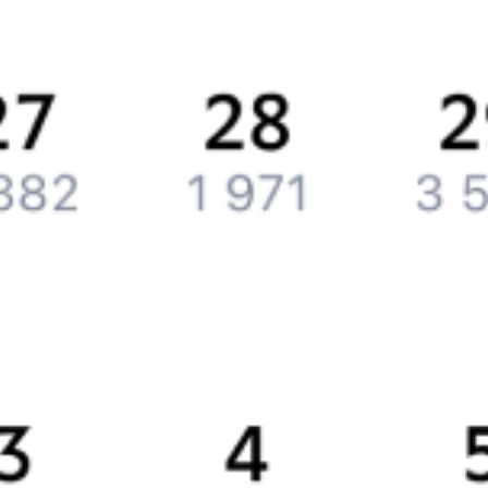
Вакансии
Обратная связь
Контактная информация
Партнерам
Реклама на Туту.ру
Партнерская программа
Загрузите в
App Store
Загрузите в
Google Play
Загрузите в
AppGallery
Загрузите в
RuStore