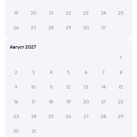
19
20
21
22
23
24
25
6 причин купить ж/д билеты
26
27
28
29
30
31
Онлайн-покупка за 4 минуты
Онлайн-возврат билетов без очереди в кассу
Август 2027
Выбор любимых мест на схемах вагонов
1
Подробные ответы на вопросы о поездке или
2
3
4
5
6
7
8
покупке
СМС-сопровождение до посадки в поезд
9
10
11
12
13
14
15
Оформление без регистрации на сайте
16
17
18
19
20
21
22
23
24
25
26
27
28
29
Частые вопросы
30
31
Что нужно, чтобы сесть в поезд?