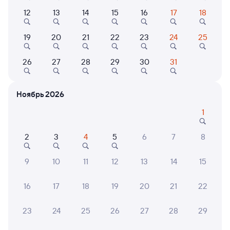
от
2 ⁠569 ⁠₽
от
3 ⁠147 ⁠₽
от
10 ⁠017 ⁠₽
12
13
14
15
16
17
18
Выберите дату
19
20
21
22
23
24
25
26
27
28
29
30
31
225А
Проходящий
7,8
6 ч 51 м в пути
10:17
17:08
Ноябрь 2026
Петрозаводск-Пасс
Малая Вишера
1
Петрозаводск
в Адлер
из Мурманска
2
3
4
5
6
7
8
Дни следования
ближайшие: 8, 10, 12 августа
Маршрут
9
10
11
12
13
14
15
Плацкарт
Купе
СВ
от
2 ⁠498 ⁠₽
от
3 ⁠184 ⁠₽
от
9 ⁠251 ⁠₽
16
17
18
19
20
21
22
Выберите дату
23
24
25
26
27
28
29