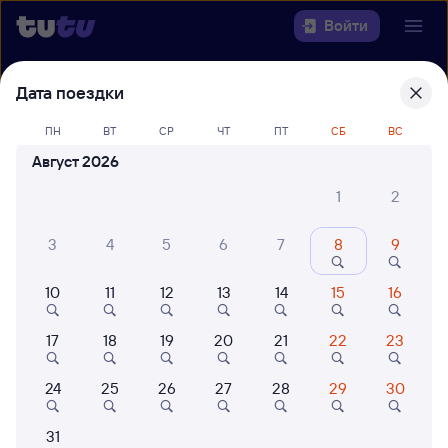
Войти
Дата поездки
Выберите день, чтобы найти
ж/д
билеты Петрозаводск-Пасс —
ПН
ВТ
СР
ЧТ
ПТ
СБ
ВС
Малая Вишера
Август 2026
Откуда
1
2
Куда
3
4
5
6
7
8
9
Когда
10
11
12
13
14
15
16
Кто едет
17
18
19
20
21
22
23
24
25
26
27
28
29
30
Найти поезда
31