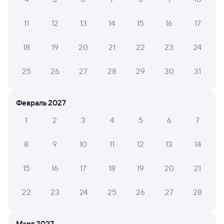
015А
Арктика
Проходящий
8,1
9 ч 37 м в пути
15:09
00:46
11
12
13
14
15
16
17
Петрозаводск-Пасс
Малая Вишера
18
19
20
21
22
23
24
Петрозаводск
в Москву Октябрьскую
из Мурманска
25
26
27
28
29
30
31
Дни следования
ближайшие: 8, 9, 10 августа
Маршрут
Февраль 2027
Плацкарт
Купе
СВ
от
2 ⁠955 ⁠₽
от
5 ⁠252 ⁠₽
от
14 ⁠762 ⁠₽
1
2
3
4
5
6
7
Выберите дату
8
9
10
11
12
13
14
Самый быстрый
15
16
17
18
19
20
21
091А
Проходящий
7,4
6 ч 50 м в пути
20:57
03:47
22
23
24
25
26
27
28
Петрозаводск-Пасс
Малая Вишера
Петрозаводск
в Москву Октябрьскую
Март 2027