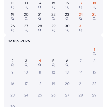
Выберите дату
12
13
14
15
16
17
18
19
20
21
22
23
24
25
Найдём билет на поезд за вас
Даже если сейчас нет мест
26
27
28
29
30
31
Искать билеты
Ноябрь 2026
1
Отели в Белореченске
Все
Путешественникам нравятся эти варианты
2
3
4
5
6
7
8
9
10
11
12
13
14
15
7,4
6,0
7,6
16
17
18
19
20
21
22
Отель
Отель
Отель
23
24
25
26
27
28
29
Отель Белореченск
Отель Bellagio
Отель
30