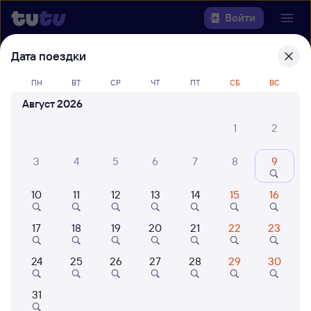
Войти
Дата поездки
Выберите день, чтобы найти
ж/д
билеты Петрозаводск-Пасс —
ПН
ВТ
СР
ЧТ
ПТ
СБ
ВС
Белореченская
Август 2026
1
2
Откуда
3
4
5
6
7
8
9
Куда
10
11
12
13
14
15
16
Когда
17
18
19
20
21
22
23
Кто едет
24
25
26
27
28
29
30
Найти поезда
31