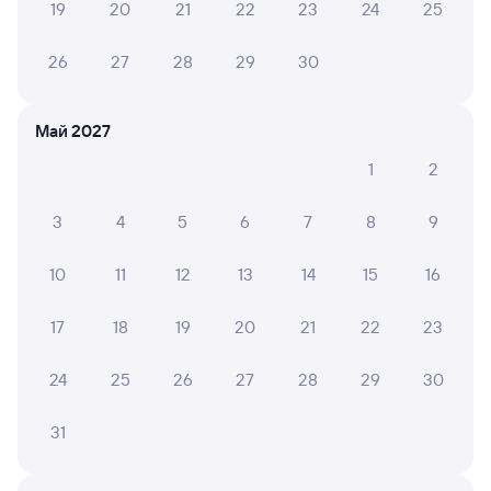
19
20
21
22
23
24
25
Оформление без регистрации на сайте
26
27
28
29
30
Частые вопросы
Май 2027
Что нужно, чтобы сесть в поезд?
1
2
Как поменять билет на другую дату или
на другой поезд?
3
4
5
6
7
8
9
Как вернуть билет?
Что делать, если ошибся при вводе данных
10
11
12
13
14
15
16
пассажира?
17
18
19
20
21
22
23
Как перевезти животное в поезде?
Как получить отчетные документы для
24
25
26
27
28
29
30
бухгалтерии?
Что делать, если оплата не проходит?
31