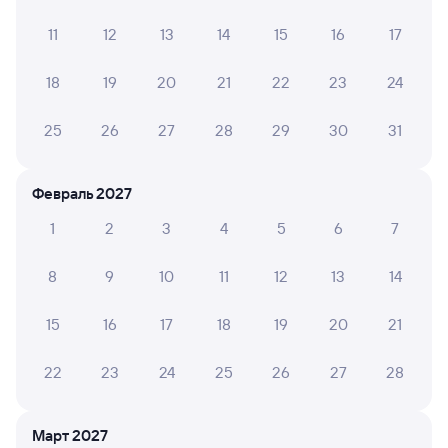
Вежливый проводники,чистота в вагоне
11
12
13
14
15
16
17
18
19
20
21
22
23
24
Наталья Н.
10
18 июля 2026 • Поезд 225А
25
26
27
28
29
30
31
Очень чисто было и в купе и туалете и замечательный
проводник Ольга Владимировна!) Очень открытый
добрый человек и замечательный сотрудник!)
Февраль 2027
Побольше таких!)
1
2
3
4
5
6
7
8
9
10
11
12
13
14
Анастасия М.
10
14 июля 2026 • Поезд 225А
15
16
17
18
19
20
21
Отличная поездка, очень приятные
проводники,чистота постоянная в вагоне! Очень
22
23
24
25
26
27
28
приятно
Март 2027