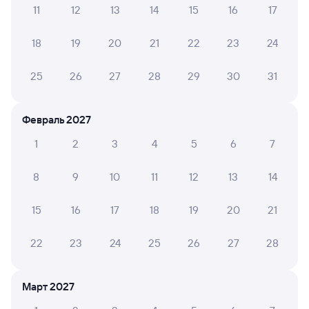
Инструкция по приобретению билетов
11
12
13
14
15
16
17
Способы оплаты
Правила работы сервиса
18
19
20
21
22
23
24
А ещё здесь можно найти
Обратные билеты из Петровского Завода
25
26
27
28
29
30
31
в Залари
Отели
Февраль 2027
Купить жд билеты до Заларей
1
2
3
4
5
6
7
Вокзал Петровский Завод
8
9
10
11
12
13
14
15
16
17
18
19
20
21
22
23
24
25
26
27
28
Март 2027