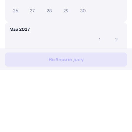
26
27
28
29
30
Май 2027
Мы используем cookies для более удобной работы
1
2
с сайтом.
Подробнее
3
4
5
6
7
8
9
Соглашаюсь
Выберите дату
10
11
12
13
14
15
16
17
18
19
20
21
22
23
24
25
26
27
28
29
30
Расписание поездов
Ж/д билеты Петровский Завод → Зал
31
Путешественникам
Июнь 2027