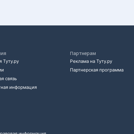
ния
Партнерам
 Туту.ру
Реклама на Туту.ру
ии
Партнерская программа
я связь
тная информация
равовая информация