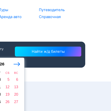
Туры
Путеводитель
Аренда авто
Справочная
ату
Найти ж/д билеты
26
Т
СБ
ВС
4
5
6
1
12
13
8
19
20
5
26
27
жира