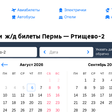
Авиабилеты
Электрички
Автобусы
Отели
и
ж/д билеты Пермь — Ртищево-2
Указать д
обратно
тербург
сегодня
завтра
Август 2026
Сентябрь 20
послезавтра
ПН
ВТ
СР
ЧТ
ПТ
СБ
ВС
ПН
ВТ
СР
ЧТ
П
1
2
1
2
3
3
4
5
6
7
8
9
7
8
9
10
1
во
10
11
12
13
14
15
16
14
15
16
17
1
ь — Ртищево-2
17
18
19
20
21
22
23
21
22
23
24
2
равление и прибытие по местному времени. Цены за 1 пасса
24
25
26
27
28
29
30
28
29
30