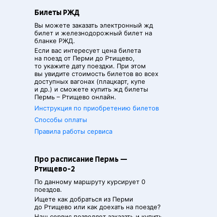
Билеты РЖД
Вы можете заказать электронный жд
билет и железнодорожный билет на
бланке РЖД.
Если вас интересует цена билета
на поезд от
Перми
до
Ртищево
,
то укажите дату поездки. При этом
вы увидите стоимость билетов во всех
доступных вагонах (плацкарт, купе
и др.) и сможете купить жд билеты
Пермь
–
Ртищево
онлайн.
Инструкция по приобретению билетов
Способы оплаты
Правила работы сервиса
Про расписание Пермь —
Ртищево-2
По данному маршруту курсирует 0
поездов.
Ищете как добраться из
Перми
до
Ртищево
или как доехать на поезде?
Наш сервис позволяет заказать и купить