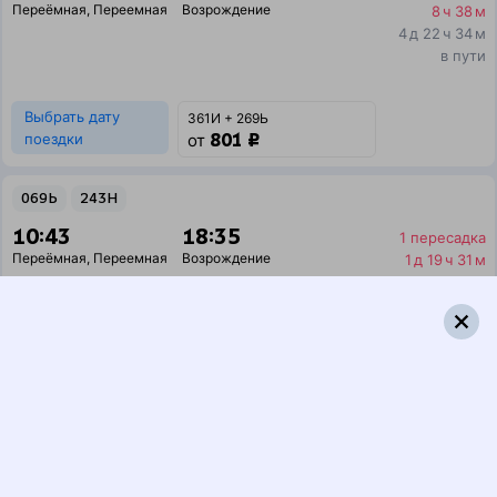
Переёмная
,
Переемная
Возрождение
8 ч 38 м
4 д 22 ч 34 м
в пути
Выбрать дату
361И + 269Ь
801 ₽
поездки
от
069Ь
243Н
10:43
18:35
1 пересадка
Переёмная
,
Переемная
Возрождение
1 д 19 ч 31 м
6 д 11 ч 52 м в пути
Выбрать дату
069Ь + 243Н
25 936 ₽
поездки
от
069Ь
097Э
10:43
06:38
1 пересадка
Переёмная
,
Переемная
Возрождение
1 д 7 ч 53 м