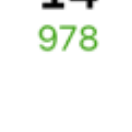
17 186 ₽
поездки
от
Найдём билет на поезд за вас
Даже если сейчас нет мест
Искать билеты
Узнайте расписание движения пассажирских поездов РЖД
из Переёмной в Возрождение. Будьте внимательны, расписание
может измениться. На этой странице вы видите актуальное
расписание движения поездов в 2026 году.
Подробнее
о покупке билетов РЖД
А ещё здесь можно найти
Обратные билеты из Переёмной в Возрождение
Авиабилеты
Переёмная
→
Возрождение