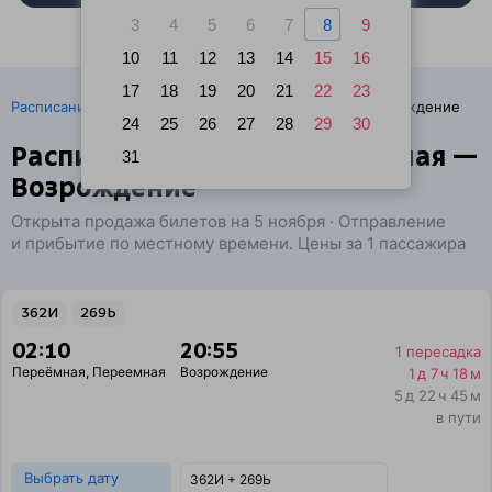
3
4
5
6
7
8
9
10
11
12
13
14
15
16
17
18
19
20
21
22
23
·
Расписание поездов
Ж/д билеты Переёмная → Возрождение
24
25
26
27
28
29
30
Расписание поездов Переемная —
31
Возрождение
Открыта продажа билетов на 5 ноября · Отправление
и прибытие по местному времени. Цены за 1 пассажира
362И
269Ь
02:10
20:55
1 пересадка
Переёмная
,
Переемная
Возрождение
1 д 7 ч 18 м
5 д 22 ч 45 м
в пути
Выбрать дату
362И + 269Ь