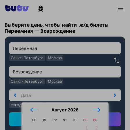
!
!
Выберите день, чтобы найти
ж/д билеты
Переемная — Возрождение
Санкт-Петербург
Москва
Санкт-Петербург
Москва
сегодня
завтра
послезавтра
Август 2026
Найти ж/д билеты
ПН
ВТ
СР
ЧТ
ПТ
СБ
ВС
1
2