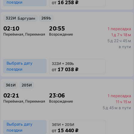
16 258 ₽
поездки
от
322И
Баргузин
269Ь
02:10
20:55
1 пересадка
Переёмная
,
Переемная
Возрождение
1 д 7 ч 18 м
5 д 22 ч 45 м
в пути
Выбрать дату
322И + 269Ь
17 038 ₽
поездки
от
361И
205И
02:21
23:06
1 пересадка
Переёмная
,
Переемная
Возрождение
11 ч 15 м
5 д 45 м в пути
Выбрать дату
361И + 205И
15 440 ₽
поездки
от