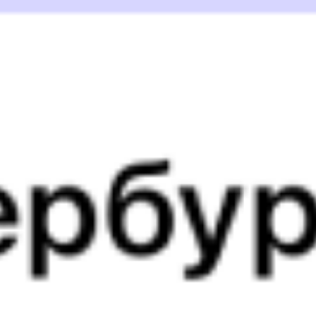
Выбрать дату
069Ь + 365Е
24 872 ₽
поездки
от
069Ь
368Г
10:43
23:45
1 пересадка
Переёмная
,
Переемная
Возрождение
15 ч 41 м
4 д 17 ч 2 м в пути
Выбрать дату
069Ь + 368Г
0 ₽
поездки
от
069Ь
119Е
10:43
23:45
1 пересадка
Переёмная
,
Переемная
Возрождение
23 ч 31 м
4 д 17 ч 2 м в пути
Выбрать дату
069Ь + 119Е