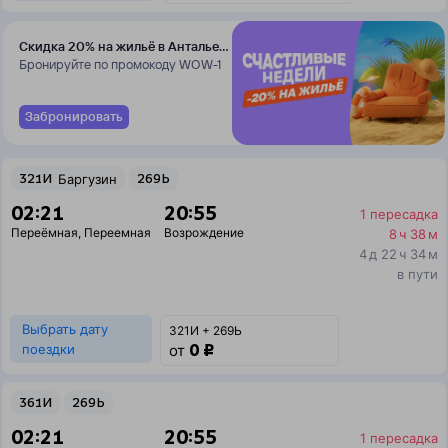
Скидка 20% на жильё в Анталье
и Даламане
Бронируйте по промокоду WOW-1
Забронировать
321И
Баргузин
269Ь
02:21
20:55
1 пересадка
Переёмная
,
Переемная
Возрождение
8 ч 38 м
4 д 22 ч 34 м
в пути
Выбрать дату
321И + 269Ь
0 ₽
поездки
от
361И
269Ь
02:21
20:55
1 пересадка