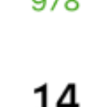
Выбрать дату
069Ь + 523Е
30 172 ₽
поездки
от
069Ь
273И
10:43
20:55
1 пересадка
Переёмная
,
Переемная
Возрождение
32 м
3 д 14 ч 12 м в пути
Выбрать дату
069Ь + 273И
4 768 ₽
поездки
от
070Я
269Ь
13:57
20:55
1 пересадка
Переёмная
,
Переемная
Возрождение
19 ч 19 м
5 д 10 ч 58 м в пути
Выбрать дату
070Я + 269Ь