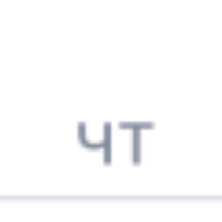
28 121 ₽
поездки
от
069Ь
585Е
10:43
23:20
1 пересадка
Переёмная
,
Переемная
Возрождение
20 ч 41 м
4 д 16 ч 37 м в пути
Выбрать дату
069Ь + 585Е
21 956 ₽
поездки
от
069Ь
201Ы
10:43
23:06
1 пересадка
Переёмная
,
Переемная
Возрождение
6 ч 44 м
4 д 16 ч 23 м в пути
Выбрать дату
069Ь + 201Ы
18 477 ₽
поездки
от