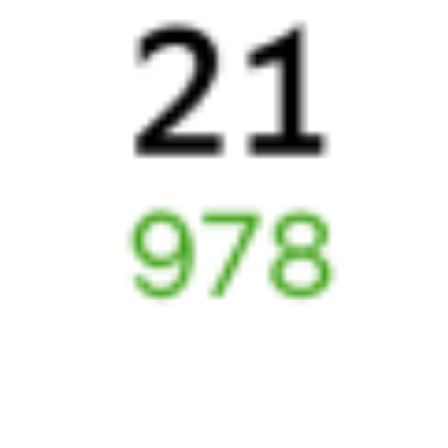
Отели
Билеты на поезд в
Возрождение
6 причин купить ж/д билеты именно здесь
Онлайн-покупка за 4 минуты
Онлайн-возврат билетов без очереди в кассу
Выбор любимых мест на схемах вагонов
Подробные ответы на вопросы о поездке или покупке
СМС-сопровождение до посадки в поезд
Оформление без регистрации на сайте
Частые вопросы
Что нужно, чтобы сесть в поезд?
Как поменять билет на другую дату или на другой поезд?