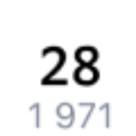
Как вернуть билет?
Что делать, если ошибся при вводе данных пассажира?
Как перевезти животное в поезде?
Как получить отчетные документы для бухгалтерии?
Что делать, если оплата не проходит?
Билеты РЖД
Вы можете заказать электронный жд билет и
железнодорожный билет на бланке РЖД.
Если вас интересует цена билета на поезд от
Переёмной
до
Возрождения
, то укажите дату поездки. При этом вы увидите
стоимость билетов во всех доступных вагонах (плацкарт, купе
и др.) и сможете купить жд билеты
Переёмная
–
Возрождение
онлайн.
Инструкция по приобретению билетов
Способы оплаты
Правила работы сервиса